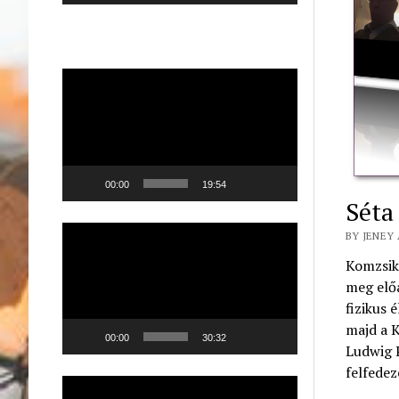
Videólejátszó
00:00
19:54
Séta
Videólejátszó
BY JENEY 
Komzsik 
meg elő
fizikus 
majd a K
00:00
30:32
Ludwig 
felfede
Videólejátszó