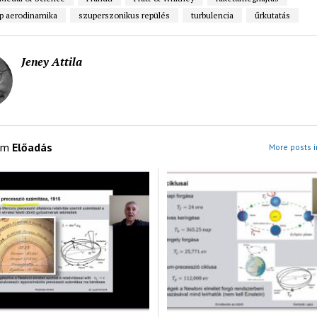
p aerodinamika
szuperszonikus repülés
turbulencia
űrkutatás
Jeney Attila
om
Előadás
More posts i