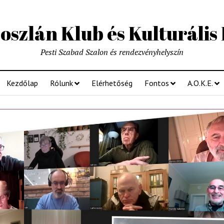
szlán Klub és Kulturális
Pesti Szabad Szalon és rendezvényhelyszín
Kezdőlap
Rólunk
Elérhetőség
Fontos
A.O.K.E.