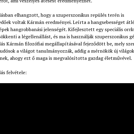
erőt, ami veszélyes átesést eredményezhet.
ásban elhangzott, hogy a szuperszonikus repülés terén is
edőek voltak Kármán eredményei. Leírta a hangsebességet átl
pek hangrobbanási jelenségét. Kifejlesztett egy speciális orr
ökkenti a légellenállást, és ma is használják szuperszonikus g
ás Kármán filozófiai megállapításával fejeződött be, mely szer
udósok a világot tanulmányozzák, addig a mérnökök új világo
nek, ahogy ezt ő maga is megvalósította gazdag életművével.
ás felvétele: