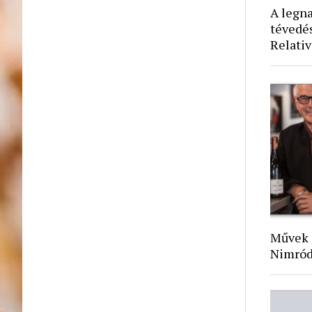
A legn
tévedés
Relativ
Művek 
Nimród