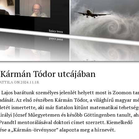
 Kármán Tódor utcájában
ATTILA ON 2024.11.18.
Lajos barátunk személyes jelenlét helyett most is Zoomon ta
adását. Az első részében Kármán Tódor, a világhírű magyar m
életét ismertette, aki már fiatalon kitűnt matematikai tehetség
irályi József Műegyetemen és később Göttingenben tanult, ah
Prandtl mentorálásával doktori címet szerzett. Kiemelkedő
zése a „Kármán-örvénysor” alapozta meg a hírnevét.