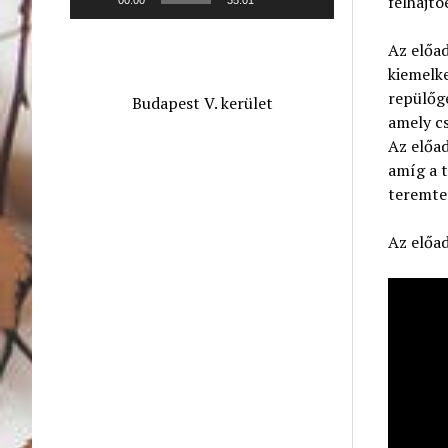
felhajtó
Az előad
kiemelk
repülőgé
Budapest V. kerület
amely cs
Az előad
amíg a t
teremte
Az előad