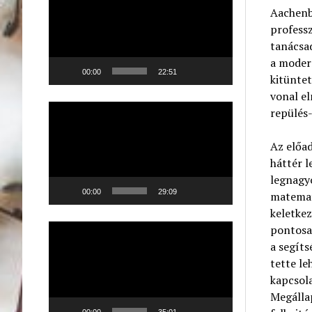
Aachenb
professz
tanácsad
a modern
00:00
22:51
kitüntet
vonal el
Videólejátszó
repülés-
Az előa
háttér 
legnagy
00:00
29:09
matemati
keletkez
Videólejátszó
pontosan
a segít
tette le
kapcsola
Megállap
00:00
35:01