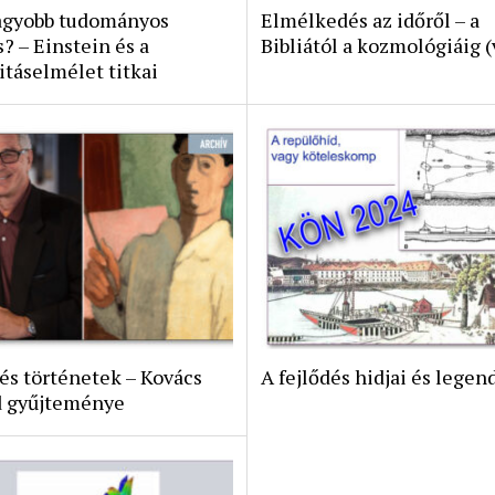
agyobb tudományos
Elmélkedés az időről – a
? – Einstein és a
Bibliától a kozmológiáig (
itáselmélet titkai
és történetek – Kovács
A fejlődés hidjai és legen
 gyűjteménye