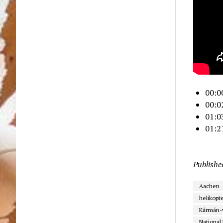
00:0
00:0
01:0
01:2
Publishe
Aachen
helikopte
Kármán-
National