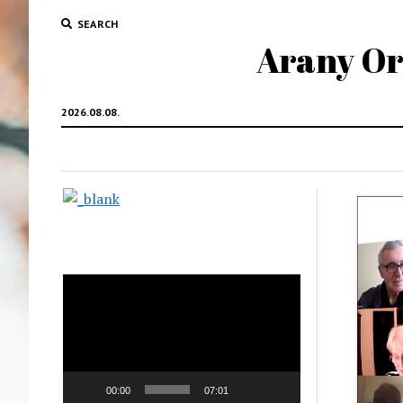
SEARCH
Arany Oro
2026.08.08.
Videólejátszó
00:00
07:01