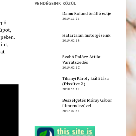
VENDÉGEINK KÖZÜL
Damu Roland önálló estje
2019.11.26.
épő
kúpot,
Határtalan füstölgéseink
épeken.
2019.02.19.
int,
kat
Szabó Palócz Attila:
Varratszedés
2019.02.17.
Tihanyi Károly kiállítása
(frissítve 2.)
2018.11.18.
Beszélgetés Móray Gábor
filmrendezővel
2017.09.22.