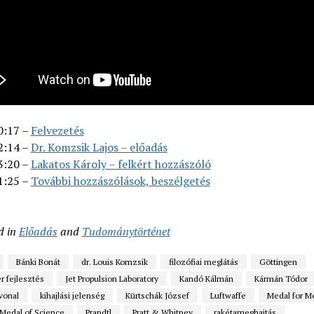
0:17 –
Felvezetés
2:14 –
Dr. Komzsik Lajos – előadás
3:20 –
Lakatos Károly – felkért hozzászóló
1:25 –
További hozzászólások, beszélgetés
d in
Előadás
and
Tudománytörténet
Bánki Bonát
dr. Louis Komzsik
filozófiai meglátás
Göttingen
r fejlesztés
Jet Propulsion Laboratory
Kandó Kálmán
Kármán Tódor
vonal
kihajlási jelenség
Kürtschák József
Luftwaffe
Medal for Me
 Medal of Science
Prandtl
Pratt & Whitney
rakétameghajtás