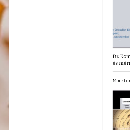
Dr. Kom
és mér
More fr