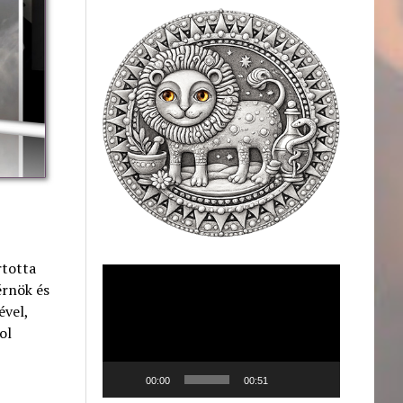
rtotta
Videólejátszó
érnök és
ével,
ol
00:00
00:51