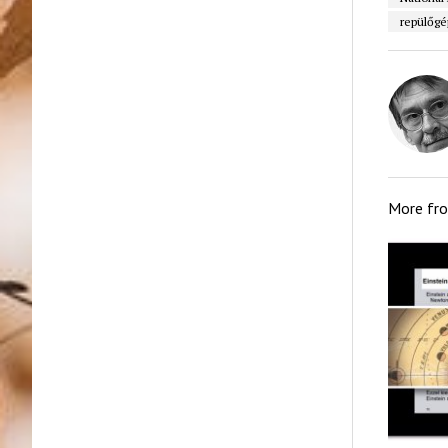
repülőgé
More fr