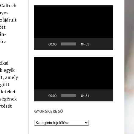
 Caltech
Videólejátszó
nyos
zájárult
ött
án-
zó a
00:00
04:53
Videólejátszó
ikai
k egyik
t, amely
ögött
zleteket
00:00
04:31
sségének
rtését
GYORSKERESŐ
Gyorskereső