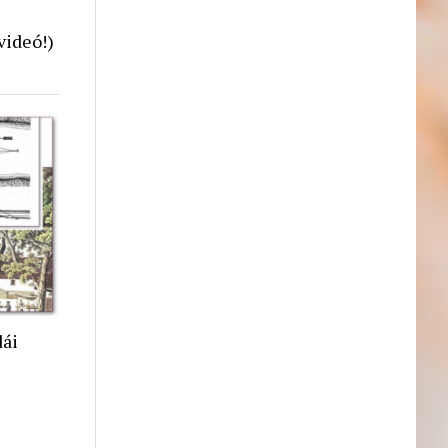
videó!)
dái