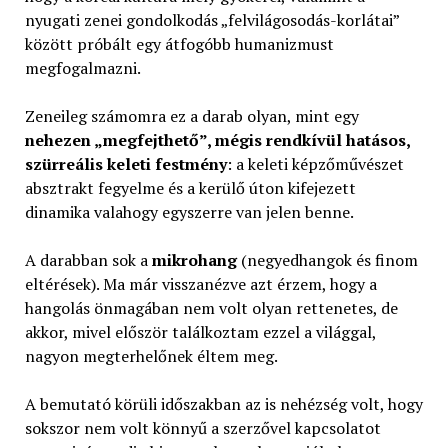
nyugati zenei gondolkodás „felvilágosodás-korlátai”
között próbált egy átfogóbb humanizmust
megfogalmazni.
Zeneileg számomra ez a darab olyan, mint egy
nehezen „megfejthető”, mégis rendkívül hatásos,
szürreális keleti festmény
: a keleti képzőművészet
absztrakt fegyelme és a kerülő úton kifejezett
dinamika valahogy egyszerre van jelen benne.
A darabban sok a
mikrohang
(negyedhangok és finom
eltérések). Ma már visszanézve azt érzem, hogy a
hangolás önmagában nem volt olyan rettenetes, de
akkor, mivel először találkoztam ezzel a világgal,
nagyon megterhelőnek éltem meg.
A bemutató körüli időszakban az is nehézség volt, hogy
sokszor nem volt könnyű a szerzővel kapcsolatot