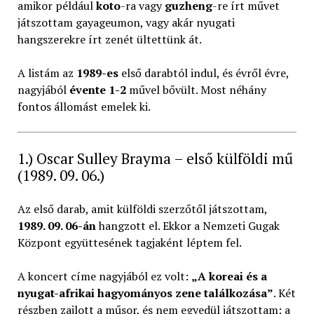
amikor például
koto
-ra vagy
guzheng
-re írt művet
játszottam gayageumon, vagy akár nyugati
hangszerekre írt zenét ültettünk át.
A listám az
1989-es
első darabtól indul, és évről évre,
nagyjából
évente 1-2
művel bővült. Most néhány
fontos állomást emelek ki.
1.) Oscar Sulley Brayma – első külföldi mű
(1989. 09. 06.)
Az első darab, amit külföldi szerzőtől játszottam,
1989. 09. 06-án
hangzott el. Ekkor a Nemzeti Gugak
Központ együttesének tagjaként léptem fel.
A koncert címe nagyjából ez volt:
„A koreai és a
nyugat-afrikai hagyományos zene találkozása”
. Két
részben zajlott a műsor, és nem egyedül játszottam: a