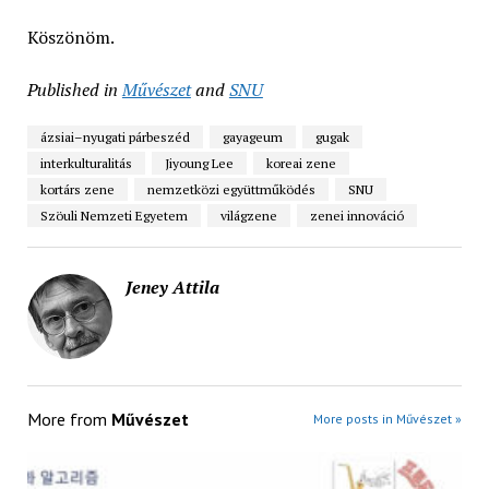
Köszönöm.
Published in
Művészet
and
SNU
ázsiai–nyugati párbeszéd
gayageum
gugak
interkulturalitás
Jiyoung Lee
koreai zene
kortárs zene
nemzetközi együttműködés
SNU
Szöuli Nemzeti Egyetem
világzene
zenei innováció
Jeney Attila
More from
Művészet
More posts in Művészet »