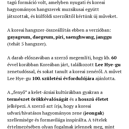
tagú formáció volt, amelyben nyugati és koreai
hagyományos hangszerek muzsikusai együtt
játszottak, és külföldi szerzőktől kértünk új műveket.
A koreai hangszer-összeállítás ebben a verzióban:
gayageum, daegeum, piri, saenghwang, janggu
(tehát 5 hangszer).
A darab előszavában a szerző megemlíti, hogy kb.
60
évvel korábban Koreában járt, találkozott
Lee Hye-gu
zenetudóssal, és sokat tanult a koreai zenéről. A művet
Lee Hye-gu
100. születési évfordulójára
ajánlotta.
A „fenyő” a kelet-ázsiai kultúrákban gyakran a
természet örökkévalóságát
és a
hosszú életet
jelképezi. A szerző azt írja, hogy a koreai
udvari/hivatásos hagyományos zene (
jeongak
)
szellemisége és formavilága inspirálta. A tételek
értelmezésében olyan fogalmak jelennek meg, mint