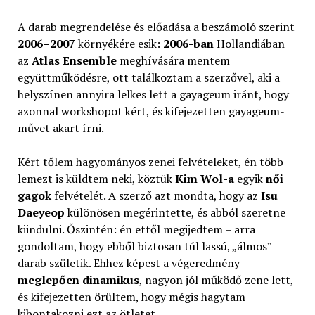
A darab megrendelése és előadása a beszámoló szerint
2006–2007
környékére esik:
2006-ban
Hollandiában
az
Atlas Ensemble
meghívására mentem
együttműködésre, ott találkoztam a szerzővel, aki a
helyszínen annyira lelkes lett a gayageum iránt, hogy
azonnal workshopot kért, és kifejezetten gayageum-
művet akart írni.
Kért tőlem hagyományos zenei felvételeket, én több
lemezt is küldtem neki, köztük
Kim Wol-a
egyik
női
gagok
felvételét. A szerző azt mondta, hogy az
Isu
Daeyeop
különösen megérintette, és abból szeretne
kiindulni. Őszintén: én ettől megijedtem – arra
gondoltam, hogy ebből biztosan túl lassú, „álmos”
darab születik. Ehhez képest a végeredmény
meglepően dinamikus
, nagyon jól működő zene lett,
és kifejezetten örültem, hogy mégis hagytam
kibontakozni ezt az ötletet.