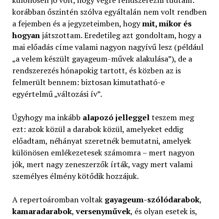
korábban őszintén szólva egyáltalán nem volt rendben
a fejemben és a jegyzeteimben, hogy
mit, mikor és
hogyan
játszottam. Eredetileg azt gondoltam, hogy a
mai előadás címe valami nagyon nagyívű lesz (például
„a velem készült gayageum-művek alakulása”), de a
rendszerezés hónapokig tartott, és közben az is
felmerült bennem: biztosan kimutatható-e
egyértelmű „változási ív”.
Úgyhogy ma inkább
alapozó jelleggel
teszem meg
ezt: azok közül a darabok közül, amelyeket eddig
előadtam, néhányat szeretnék bemutatni, amelyek
különösen emlékezetesek számomra – mert nagyon
jók, mert nagy zeneszerzők írták, vagy mert valami
személyes élmény kötődik hozzájuk.
A repertoáromban voltak
gayageum-szólódarabok
,
kamaradarabok
,
versenyművek
, és olyan esetek is,