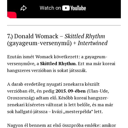
7.) Donald Womack –
Skittled Rhythm
(gayageum-versenymű) +
Intertwined
Ezután ismét Womack következett: a gayageum-
versenyműve, a
Skittled Rhythm
. Ezt ma már koreai
hangszeres verzióban is sokat játsszák.
A darab eredetileg nyugati zenekarra készült
verzióban élt, én pedig
2015. 09-ében
(Ulan-Ude,
Oroszország) adtam elő. Később koreai hangszer-
zenekari kíséretes változat is lett belőle, és ma már
sok hallgató játssza – kvázi „mesterpélda” lett.
Nagyon él bennem az első összpróba emléke: amikor