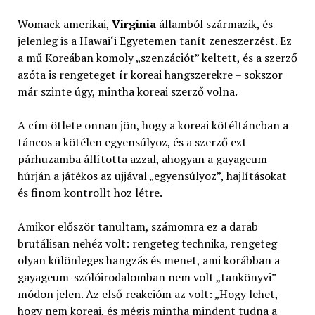
Womack amerikai,
Virginia
államból származik, és
jelenleg is a Hawai‘i Egyetemen tanít zeneszerzést. Ez
a mű Koreában komoly „szenzációt” keltett, és a szerző
azóta is rengeteget ír koreai hangszerekre – sokszor
már szinte úgy, mintha koreai szerző volna.
A cím ötlete onnan jön, hogy a koreai kötéltáncban a
táncos a kötélen egyensúlyoz, és a szerző ezt
párhuzamba állította azzal, ahogyan a gayageum
húrján a játékos az ujjával „egyensúlyoz”, hajlításokat
és finom kontrollt hoz létre.
Amikor először tanultam, számomra ez a darab
brutálisan nehéz volt: rengeteg technika, rengeteg
olyan különleges hangzás és menet, ami korábban a
gayageum-szólóirodalomban nem volt „tankönyvi”
módon jelen. Az első reakcióm az volt: „Hogy lehet,
hogy nem koreai, és mégis mintha mindent tudna a