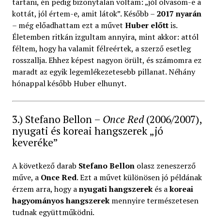
tartani, én pedig bizonytalan voltam: „jól olvasom-e a
kottát, jól értem-e, amit látok”. Később –
2017 nyarán
– még előadhattam ezt a művet
Huber előtt
is.
Életemben ritkán izgultam annyira, mint akkor: attól
féltem, hogy ha valamit félreértek, a szerző esetleg
rosszallja. Ehhez képest nagyon örült, és számomra ez
maradt az egyik legemlékezetesebb pillanat. Néhány
hónappal később Huber elhunyt.
3.) Stefano Bellon –
Once Red
(2006/2007),
nyugati és koreai hangszerek „jó
keveréke”
A következő darab
Stefano Bellon
olasz zeneszerző
műve, a
Once Red
. Ezt a művet különösen jó példának
érzem arra, hogy a
nyugati hangszerek
és a
koreai
hagyományos hangszerek
mennyire természetesen
tudnak együttműködni.