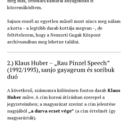
még más, zenekari/kamarai anyagokban is
közreműködtem.
Sajnos ennél az egyetlen műnél most nincs meg nálam
a kotta – a legtöbb darab kottája megvan –, de
feltételezem, hogy a Nemzeti Gugak Központ
archívumában meg lehetne találni.
2.) Klaus Huber – „Rau Pinzel Speech”
(1992/1993), sanjo gayageum és soribuk
duó
A következő, számomra különösen fontos darab
Klaus
Huber
műve. A cím koreai átírásban szerepel a
jegyzeteimben; a magyarázat szerint a cím jelentése
nagyjából
„a durva ecset vége”
(a cím értelmét így
magyarázták).