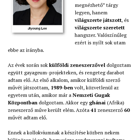
megnézhető” tárgy
legyen, hanem
világszerte játszott
, és
világszerte szeretett
hangszer. Valószínűleg
ezért is nyílt sok utam
ebbe az irányba.
Az évek során sok
külföldi zeneszerzővel
dolgoztam
együtt gayageum-projekteken, és rengeteg darabot
adtam elő. Az első alkalom, amikor külföldi szerző
művét játszottam,
1989-ben
volt, közvetlenül az
egyetem után, amikor már a
Nemzeti Gugak
Központban
dolgoztam. Akkor egy
ghánai
(Afrika)
zeneszerző műve került elém. Azóta
41
zeneszerző
60
művét adtam elő.
Ennek a kollokviumnak a készítése közben nekem
különösen jó volt, hogy végre rendszerezni tudtam: