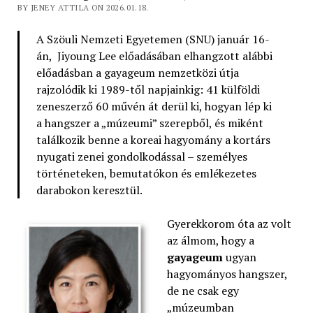
BY JENEY ATTILA ON 2026.01.18.
A Szöuli Nemzeti Egyetemen (SNU) január 16-
án, Jiyoung Lee előadásában elhangzott alábbi
előadásban a gayageum nemzetközi útja
rajzolódik ki 1989-től napjainkig: 41 külföldi
zeneszerző 60 művén át derül ki, hogyan lép ki
a hangszer a „múzeumi” szerepből, és miként
találkozik benne a koreai hagyomány a kortárs
nyugati zenei gondolkodással – személyes
történeteken, bemutatókon és emlékezetes
darabokon keresztül.
Gyerekkorom óta az volt
az álmom, hogy a
gayageum
ugyan
hagyományos hangszer,
de ne csak egy
„múzeumban