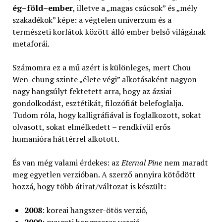
ég–föld–ember
, illetve a „magas csúcsok” és „mély
szakadékok” képe: a végtelen univerzum és a
természeti korlátok között álló ember belső világának
metaforái.
Számomra ez a mű azért is különleges, mert Chou
Wen-chung szinte „élete végi” alkotásaként nagyon
nagy hangsúlyt fektetett arra, hogy az ázsiai
gondolkodást, esztétikát, filozófiát belefoglalja.
Tudom róla, hogy kalligráfiával is foglalkozott, sokat
olvasott, sokat elmélkedett – rendkívül erős
humanióra háttérrel alkotott.
És van még valami érdekes: az
Eternal Pine
nem maradt
meg egyetlen verzióban. A szerző annyira kötődött
hozzá, hogy több átirat/változat is készült:
2008
: koreai hangszer-ötös verzió,
2009
: nyugati hangszeres verzió,