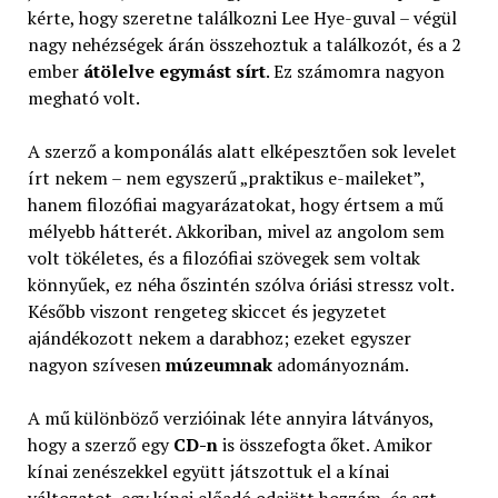
kérte, hogy szeretne találkozni Lee Hye-guval – végül
nagy nehézségek árán összehoztuk a találkozót, és a 2
ember
átölelve egymást sírt
. Ez számomra nagyon
megható volt.
A szerző a komponálás alatt elképesztően sok levelet
írt nekem – nem egyszerű „praktikus e-maileket”,
hanem filozófiai magyarázatokat, hogy értsem a mű
mélyebb hátterét. Akkoriban, mivel az angolom sem
volt tökéletes, és a filozófiai szövegek sem voltak
könnyűek, ez néha őszintén szólva óriási stressz volt.
Később viszont rengeteg skiccet és jegyzetet
ajándékozott nekem a darabhoz; ezeket egyszer
nagyon szívesen
múzeumnak
adományoznám.
A mű különböző verzióinak léte annyira látványos,
hogy a szerző egy
CD-n
is összefogta őket. Amikor
kínai zenészekkel együtt játszottuk el a kínai
változatot, egy kínai előadó odajött hozzám, és azt