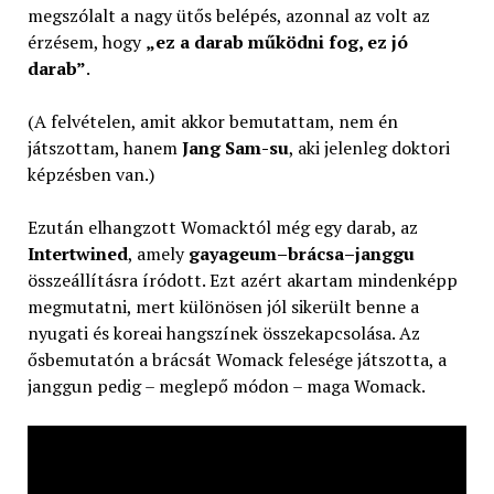
megszólalt a nagy ütős belépés, azonnal az volt az
érzésem, hogy
„ez a darab működni fog, ez jó
darab”
.
(A felvételen, amit akkor bemutattam, nem én
játszottam, hanem
Jang Sam-su
, aki jelenleg doktori
képzésben van.)
Ezután elhangzott Womacktól még egy darab, az
Intertwined
, amely
gayageum–brácsa–janggu
összeállításra íródott. Ezt azért akartam mindenképp
megmutatni, mert különösen jól sikerült benne a
nyugati és koreai hangszínek összekapcsolása. Az
ősbemutatón a brácsát Womack felesége játszotta, a
janggun pedig – meglepő módon – maga Womack.