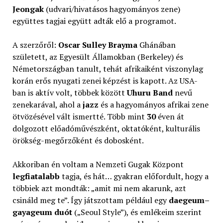
Jeongak
(udvari/hivatásos hagyományos zene)
együttes tagjai együtt adták elő a programot.
A szerzőről:
Oscar Sulley Brayma
Ghánában
született, az Egyesült Államokban (Berkeley) és
Németországban tanult, tehát afrikaiként viszonylag
korán erős nyugati zenei képzést is kapott. Az USA-
ban is aktív volt, többek között
Uhuru Band
nevű
zenekarával, ahol a
jazz
és a hagyományos afrikai zene
ötvözésével vált ismertté. Több mint
30
éven át
dolgozott előadóművészként, oktatóként, kulturális
örökség-megőrzőként és dobosként.
Akkoriban én voltam a Nemzeti Gugak Központ
legfiatalabb
tagja, és hát… gyakran előfordult, hogy a
többiek azt mondták: „amit mi nem akarunk, azt
csináld meg te”. Így játszottam például egy
daegeum–
gayageum duót
(„Seoul Style”), és emlékeim szerint