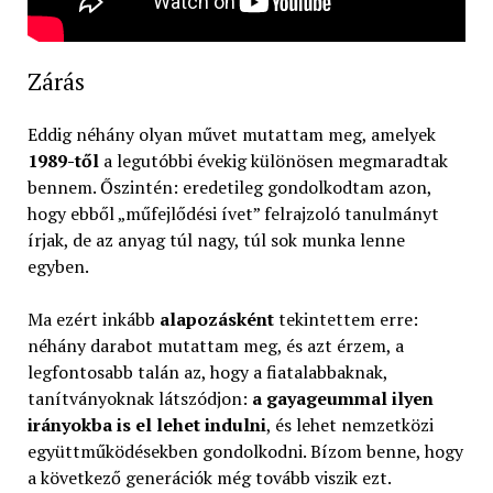
Zárás
Eddig néhány olyan művet mutattam meg, amelyek
1989-től
a legutóbbi évekig különösen megmaradtak
bennem. Őszintén: eredetileg gondolkodtam azon,
hogy ebből „műfejlődési ívet” felrajzoló tanulmányt
írjak, de az anyag túl nagy, túl sok munka lenne
egyben.
Ma ezért inkább
alapozásként
tekintettem erre:
néhány darabot mutattam meg, és azt érzem, a
legfontosabb talán az, hogy a fiatalabbaknak,
tanítványoknak látszódjon:
a gayageummal ilyen
irányokba is el lehet indulni
, és lehet nemzetközi
együttműködésekben gondolkodni. Bízom benne, hogy
a következő generációk még tovább viszik ezt.