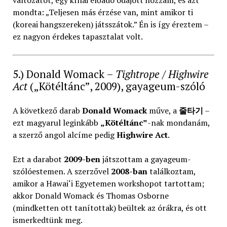
mondta: „Teljesen más érzése van, mint amikor ti
(koreai hangszereken) játsszátok.” Én is így éreztem –
ez nagyon érdekes tapasztalat volt.
5.) Donald Womack –
Tightrope / Highwire
Act
(„Kötéltánc”, 2009), gayageum-szóló
A következő darab
Donald Womack
műve, a
줄타기
–
ezt magyarul leginkább
„Kötéltánc”
-nak mondanám,
a szerző angol alcíme pedig
Highwire Act
.
Ezt a darabot
2009-ben
játszottam a gayageum-
szólóestemen. A szerzővel
2008-ban
találkoztam,
amikor a Hawai‘i Egyetemen workshopot tartottam;
akkor Donald Womack és Thomas Osborne
(mindketten ott tanítottak) beültek az órákra, és ott
ismerkedtünk meg.