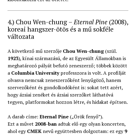
4.) Chou Wen-chung –
Eternal Pine
(2008),
koreai hangszer-ötös és a mű sokféle
változata
A következő mű szerzője
Chou Wen-chung
(szül.
1923
), kínai származású, de az Egyesült Államokban is
meghatározó pályát befutó zeneszerző; többek között
a
Columbia University
professzora is volt. A profilját
olvasva nemcsak zeneszerzőként lenyűgöző, hanem
szervezőként és gondolkodóként is: sokat tett azért,
hogy ázsiai zenéket és ázsiai szerzőket láthatóvá
tegyen, platformokat hozzon létre, és hidakat építsen.
A darab címe:
Eternal Pine
(„Örök fenyő”).
Ezt a művet
2008-ban
adtuk elő egy olyan koncerten,
ahol egy
CMEK
nevű együttesben dolgoztam: ez egy
9