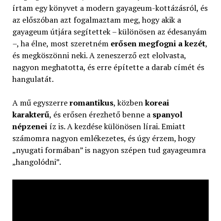
írtam egy könyvet a modern gayageum-kottázásról, és
az előszóban azt fogalmaztam meg, hogy akik a
gayageum útjára segítettek – különösen az édesanyám
–, ha élne, most szeretném
erősen megfogni a kezét
,
és megköszönni neki. A zeneszerző ezt elolvasta,
nagyon meghatotta, és erre építette a darab címét és
hangulatát.
A mű egyszerre
romantikus
, közben
koreai
karakterű
, és erősen érezhető benne a
spanyol
népzenei
íz is. A kezdése különösen lírai. Emiatt
számomra nagyon emlékezetes, és úgy érzem, hogy
„nyugati formában” is nagyon szépen tud gayageumra
„hangolódni”.