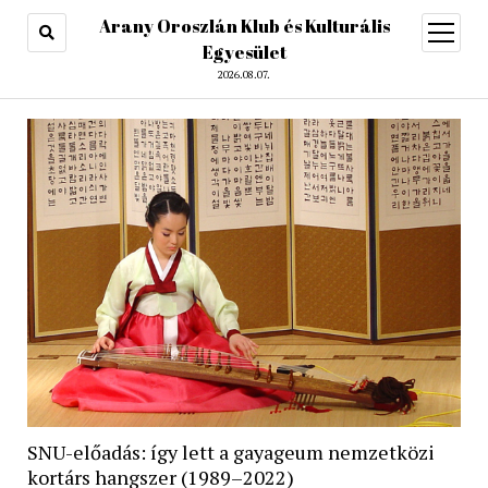
Arany Oroszlán Klub és Kulturális
open
menu
Egyesület
2026.08.07.
SNU-előadás: így lett a gayageum nemzetközi
kortárs hangszer (1989–2022)