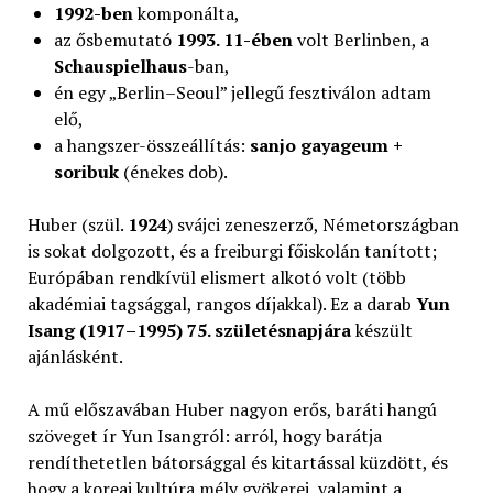
1992-ben
komponálta,
az ősbemutató
1993. 11-ében
volt Berlinben, a
Schauspielhaus
-ban,
én egy „Berlin–Seoul” jellegű fesztiválon adtam
elő,
a hangszer-összeállítás:
sanjo gayageum +
soribuk
(énekes dob).
Huber (szül.
1924
) svájci zeneszerző, Németországban
is sokat dolgozott, és a freiburgi főiskolán tanított;
Európában rendkívül elismert alkotó volt (több
akadémiai tagsággal, rangos díjakkal). Ez a darab
Yun
Isang (1917–1995)
75. születésnapjára
készült
ajánlásként.
A mű előszavában Huber nagyon erős, baráti hangú
szöveget ír Yun Isangról: arról, hogy barátja
rendíthetetlen bátorsággal és kitartással küzdött, és
hogy a koreai kultúra mély gyökerei, valamint a