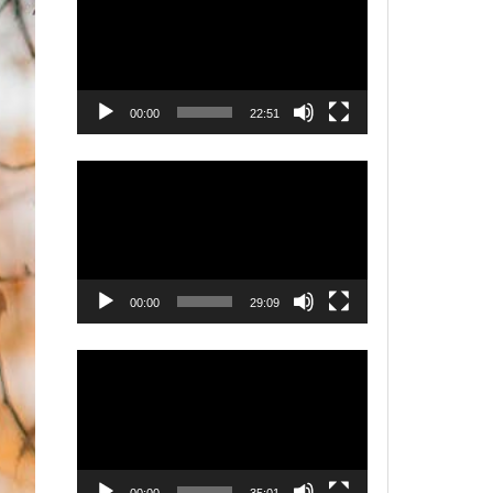
00:00
22:51
Videólejátszó
00:00
29:09
Videólejátszó
00:00
35:01