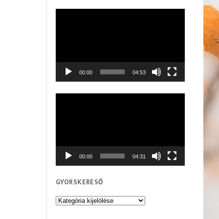
Videólejátszó
00:00
04:53
Videólejátszó
00:00
04:31
GYORSKERESŐ
Gyorskereső