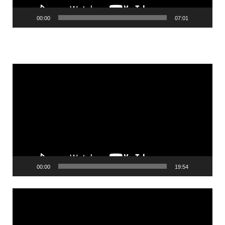
00:00
07:01
Videólejátszó
00:00
19:54
Videólejátszó