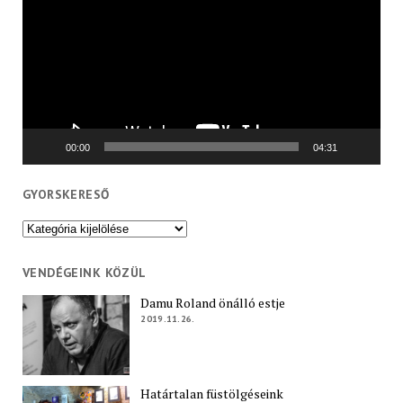
00:00
04:31
GYORSKERESŐ
Gyorskereső
VENDÉGEINK KÖZÜL
Damu Roland önálló estje
2019.11.26.
Határtalan füstölgéseink