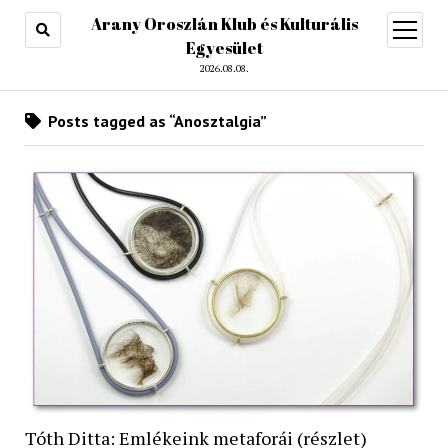
Arany Oroszlán Klub és Kulturális
open
menu
Egyesület
2026.08.08.
Posts tagged as “Anosztalgia”
Tóth Ditta: Emlékeink metaforái (részlet)