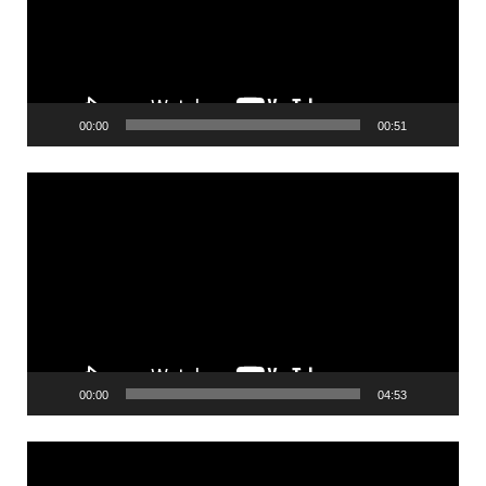
00:00
00:51
Videólejátszó
00:00
04:53
Videólejátszó