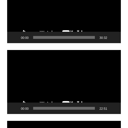
00:00
30:32
Videólejátszó
00:00
22:51
Videólejátszó