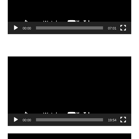
00:00
07:01
Videólejátszó
00:00
19:54
Videólejátszó