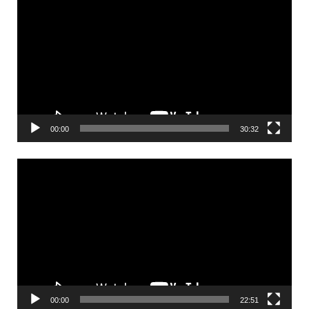
00:00
30:32
Videólejátszó
00:00
22:51