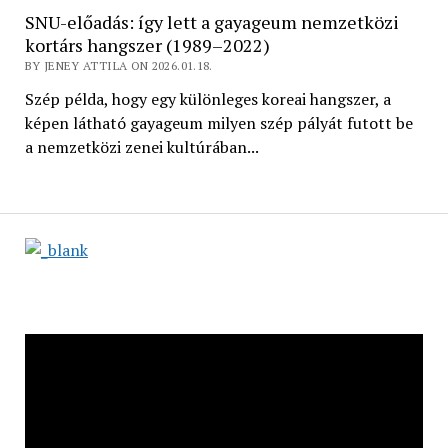
SNU-előadás: így lett a gayageum nemzetközi
kortárs hangszer (1989–2022)
BY JENEY ATTILA ON 2026.01.18.
Szép példa, hogy egy különleges koreai hangszer, a
képen látható gayageum milyen szép pályát futott be
a nemzetközi zenei kultúrában...
Videólejátszó