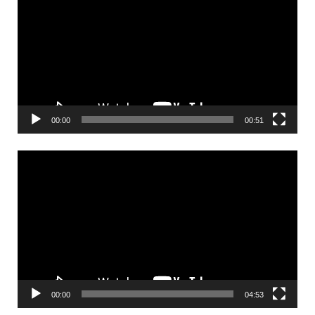
00:00
00:51
Videólejátszó
00:00
04:53