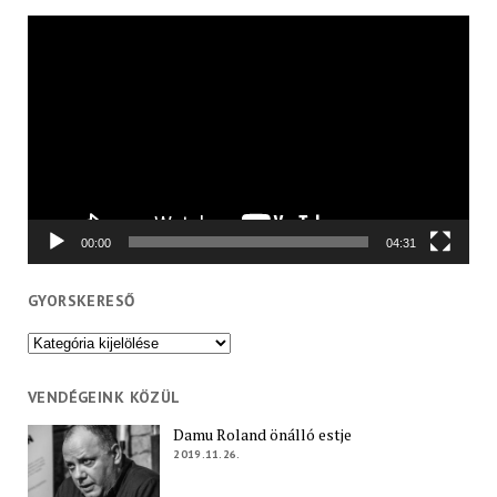
Videólejátszó
00:00
04:31
GYORSKERESŐ
Gyorskereső
VENDÉGEINK KÖZÜL
Damu Roland önálló estje
2019.11.26.