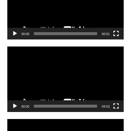
00:00
00:51
Videólejátszó
00:00
04:53
Videólejátszó