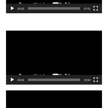
00:00
07:01
Videólejátszó
00:00
19:54
Videólejátszó