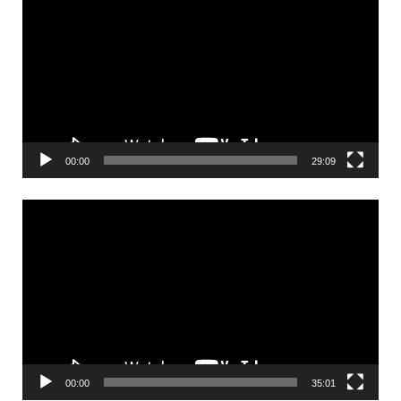
00:00
29:09
Videólejátszó
00:00
35:01