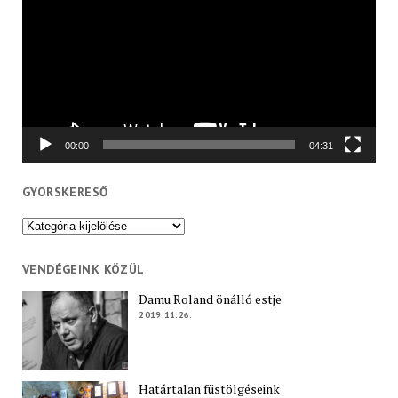
00:00
04:31
GYORSKERESŐ
Gyorskereső
VENDÉGEINK KÖZÜL
Damu Roland önálló estje
2019.11.26.
Határtalan füstölgéseink