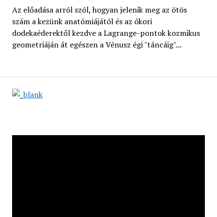
Az előadása arról szól, hogyan jelenik meg az ötös
szám a kezünk anatómiájától és az ókori
dodekaéderektől kezdve a Lagrange-pontok kozmikus
geometriáján át egészen a Vénusz égi "táncáig"...
Videólejátszó