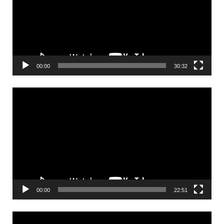
00:00
30:32
Videólejátszó
00:00
22:51
Videólejátszó