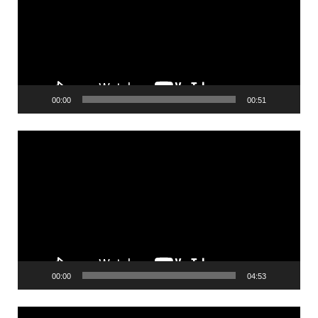
00:00
00:51
Videólejátszó
00:00
04:53
Videólejátszó