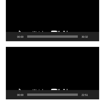
00:00
30:32
Videólejátszó
00:00
22:51