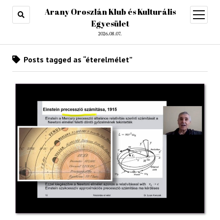
Arany Oroszlán Klub és Kulturális
open
menu
Egyesület
2026.08.07.
Posts tagged as “éterelmélet”