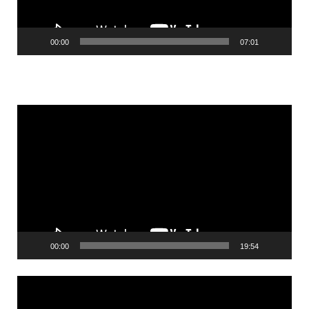
00:00
07:01
Videólejátszó
00:00
19:54
Videólejátszó