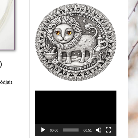
)
ódjait
Videólejátszó
00:00
00:51