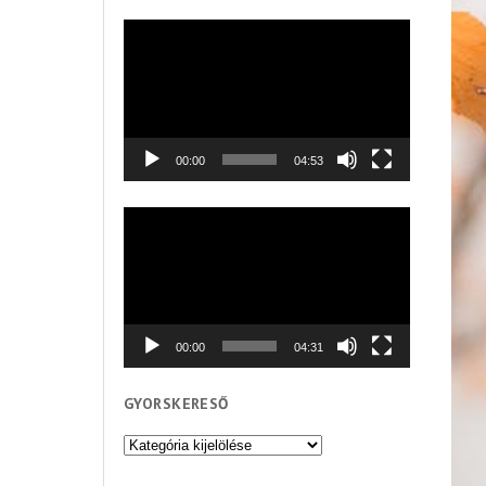
Videólejátszó
00:00
04:53
Videólejátszó
00:00
04:31
GYORSKERESŐ
Gyorskereső