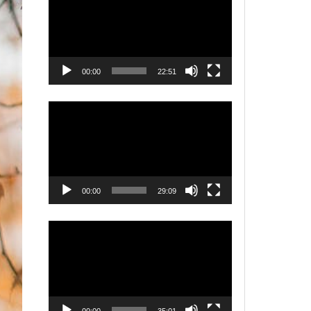
00:00
22:51
Videólejátszó
00:00
29:09
Videólejátszó
00:00
35:01