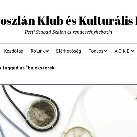
szlán Klub és Kulturális
Pesti Szabad Szalon és rendezvényhelyszín
Kezdőlap
Rólunk
Elérhetőség
Fontos
A.O.K.E.
 tagged as “hajékszerek”