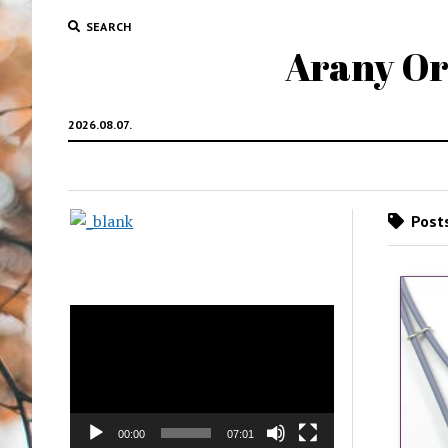
SEARCH
Arany Oro
2026.08.07.
Posts
Videólejátszó
00:00
07:01