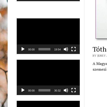
Videólejátszó
Tóth
00:00
19:54
BY JENEY 
Videólejátszó
A Magyar
szemezi 
00:00
30:32
Videólejátszó