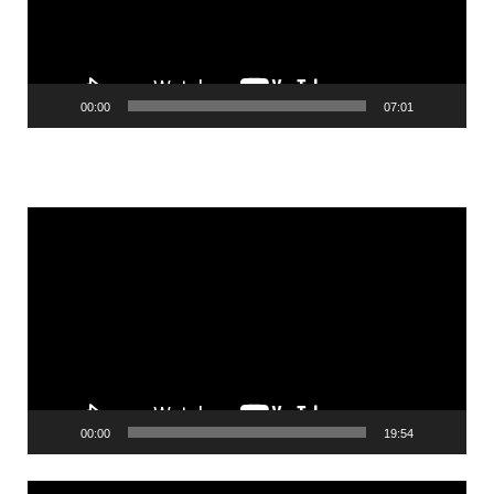
00:00
07:01
Videólejátszó
00:00
19:54
Videólejátszó