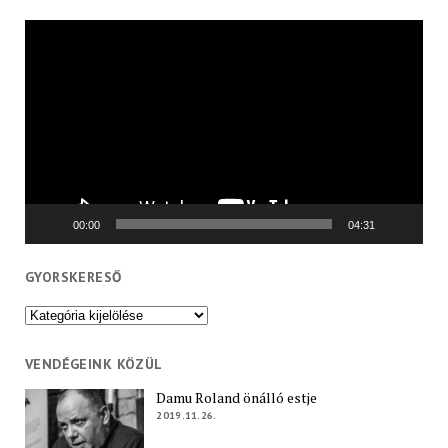
Videólejátszó
00:00
04:31
GYORSKERESŐ
Gyorskereső
VENDÉGEINK KÖZÜL
Damu Roland önálló estje
2019.11.26.