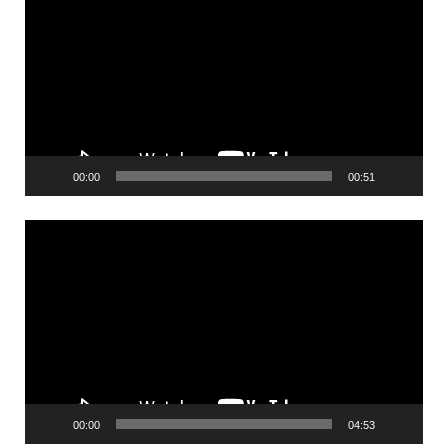
00:00
00:51
Videólejátszó
00:00
04:53