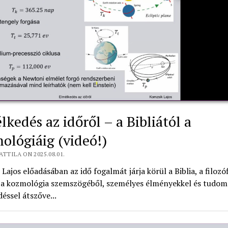
lkedés az időről – a Bibliától a
ológiáig (videó!)
ATTILA ON 2025.08.01.
Lajos előadásában az idő fogalmát járja körül a Biblia, a filozóf
és a kozmológia szemszögéből, személyes élményekkel és tudo
éssel átszőve...