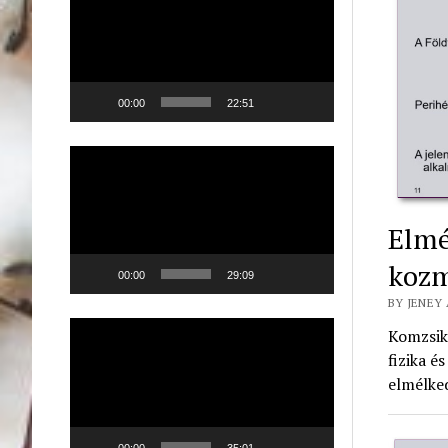
00:00
22:51
Videólejátszó
Elmé
kozm
00:00
29:09
BY JENEY 
Videólejátszó
Komzsik 
fizika 
elmélked
00:00
35:01