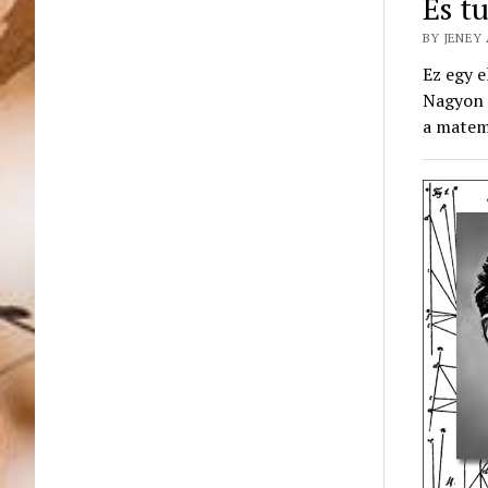
És t
BY JENEY 
Ez egy e
Nagyon 
a matem