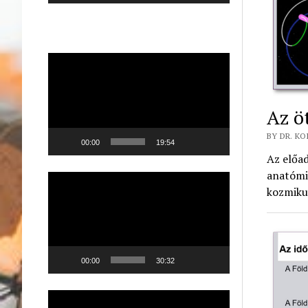
Videólejátszó
Az ö
BY DR. KO
00:00
19:54
Az előad
anatómi
Videólejátszó
kozmikus
00:00
30:32
Videólejátszó