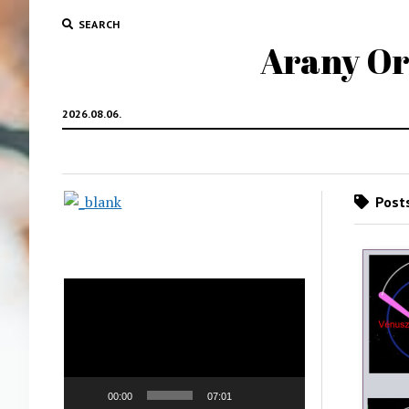
SEARCH
Arany Oro
2026.08.06.
Posts
Videólejátszó
00:00
07:01