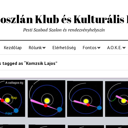
szlán Klub és Kulturális
Pesti Szabad Szalon és rendezvényhelyszín
Kezdőlap
Rólunk
Elérhetőség
Fontos
A.O.K.E.
 tagged as “Komzsik Lajos”