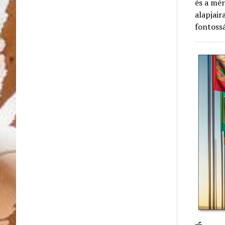
és a mér
alapjai
fontossá