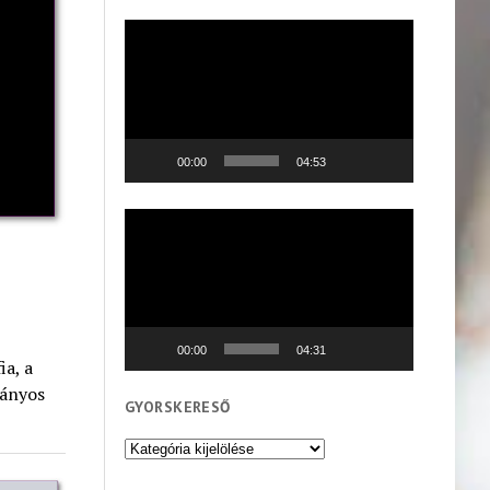
Videólejátszó
00:00
04:53
Videólejátszó
00:00
04:31
ia, a
mányos
GYORSKERESŐ
Gyorskereső