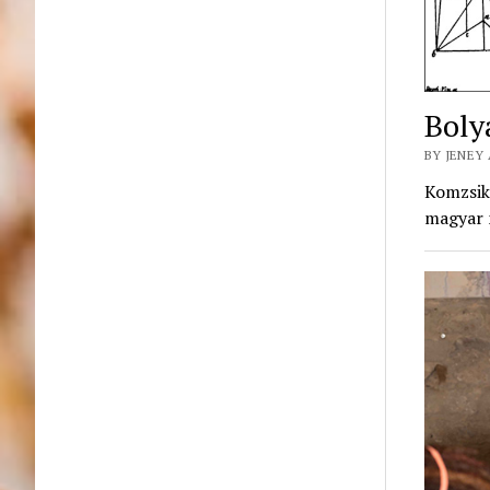
Boly
BY JENEY 
Komzsik
magyar m