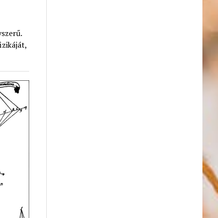
yszerű.
zikáját,