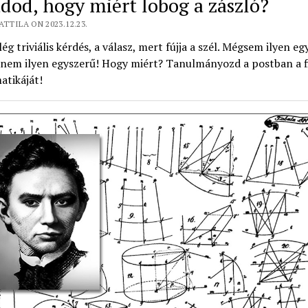
udod, hogy miért lobog a zászló?
ATTILA ON 2023.12.23.
lég triviális kérdés, a válasz, mert fújja a szél. Mégsem ilyen eg
nem ilyen egyszerű! Hogy miért? Tanulmányozd a postban a fi
atikáját!