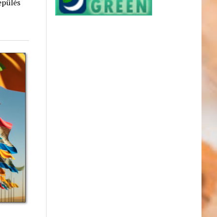
epülés