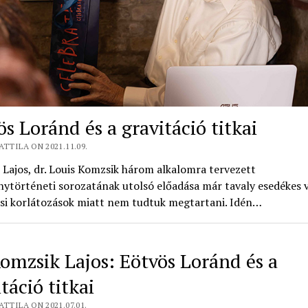
s Loránd és a gravitáció titkai
ATTILA ON 2021.11.09.
Lajos, dr. Louis Komzsik három alkalomra tervezett
történeti sorozatának utolsó előadása már tavaly esedékes v
ási korlátozások miatt nem tudtuk megtartani. Idén…
Komzsik Lajos: Eötvös Loránd és a
táció titkai
ATTILA ON 2021.07.01.