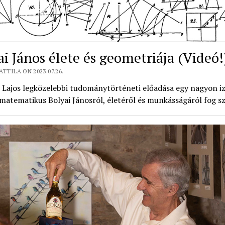
ai János élete és geometriája (Videó!
ATTILA ON 2023.07.26.
 Lajos legközelebbi tudománytörténeti előadása egy nagyon i
atematikus Bolyai Jánosról, életéről és munkásságáról fog szó