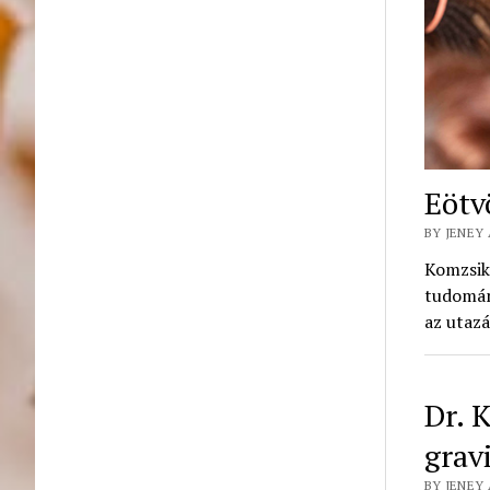
Eötvö
BY JENEY 
Komzsik 
tudomány
az utaz
Dr. 
gravi
BY JENEY 