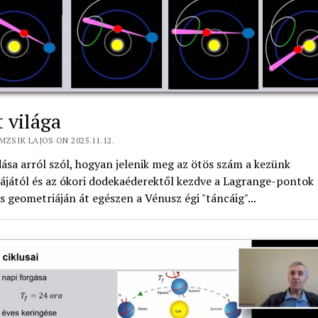
t világa
MZSIK LAJOS ON 2025.11.12.
ása arról szól, hogyan jelenik meg az ötös szám a kezünk
ájától és az ókori dodekaéderektől kezdve a Lagrange-pontok
 geometriáján át egészen a Vénusz égi "táncáig"...