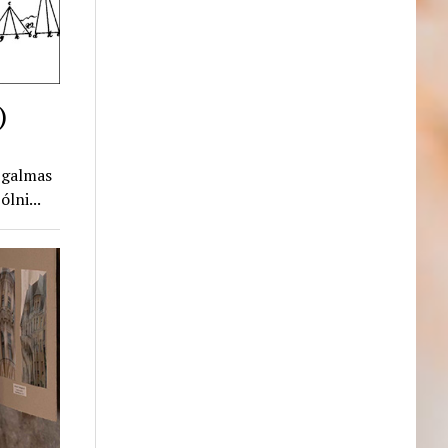
)
zgalmas
lni...