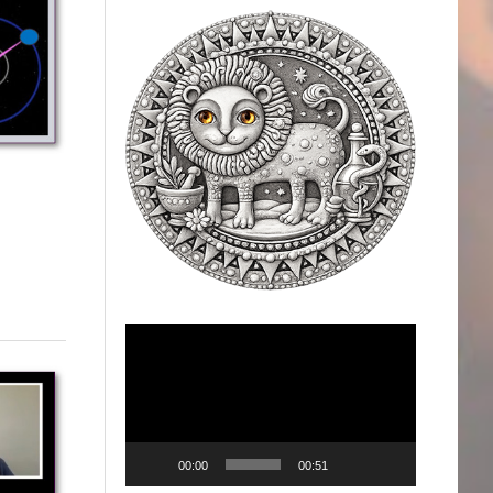
Videólejátszó
00:00
00:51