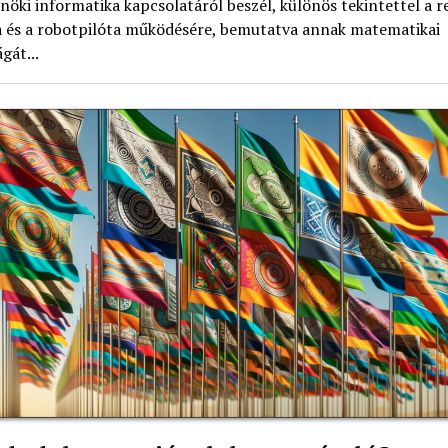
nöki informatika kapcsolatáról beszél, különös tekintettel a r
ra és a robotpilóta működésére, bemutatva annak matematikai
gát...