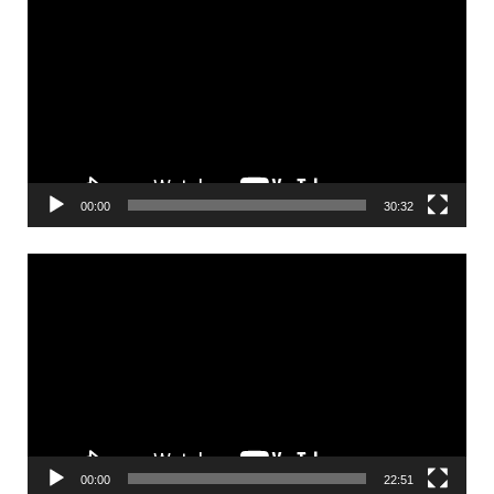
00:00
30:32
Videólejátszó
00:00
22:51