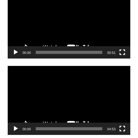
00:00
00:51
Videólejátszó
00:00
04:53