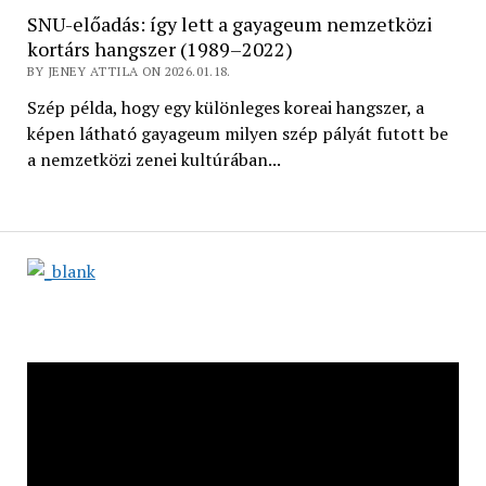
SNU-előadás: így lett a gayageum nemzetközi
kortárs hangszer (1989–2022)
BY JENEY ATTILA ON 2026.01.18.
Szép példa, hogy egy különleges koreai hangszer, a
képen látható gayageum milyen szép pályát futott be
a nemzetközi zenei kultúrában...
Videólejátszó