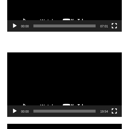
00:00
07:01
Videólejátszó
00:00
19:54
Videólejátszó