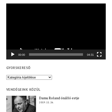
Videólejátszó
00:00
04:31
GYORSKERESŐ
Gyorskereső
VENDÉGEINK KÖZÜL
Damu Roland önálló estje
2019.11.26.