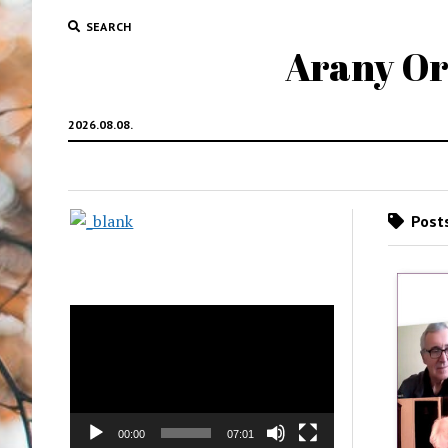
SEARCH
Arany Oro
2026.08.08.
Posts
Videólejátszó
00:00
07:01