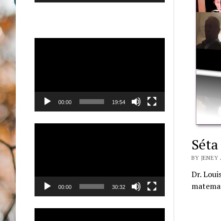
Videólejátszó
00:00
19:54
Videólejátszó
Séta
BY JENEY 
Dr. Loui
matemat
00:00
30:32
Videólejátszó