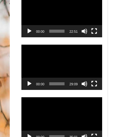
00:00
22:51
Videólejátszó
00:00
29:09
Videólejátszó
00:00
35:01