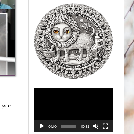
Videólejátszó
nysor
00:00
00:51