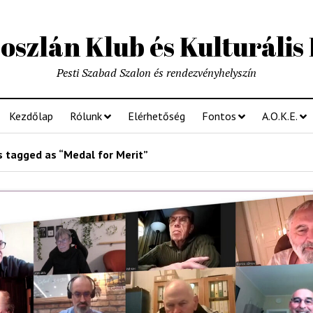
szlán Klub és Kulturális
Pesti Szabad Szalon és rendezvényhelyszín
Kezdőlap
Rólunk
Elérhetőség
Fontos
A.O.K.E.
 tagged as “Medal for Merit”