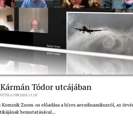
 Kármán Tódor utcájában
ATTILA ON 2024.11.18.
s Komzsik Zoom-os előadása a híres aerodinamikusról, az örvé
ikájának bemutatásával...