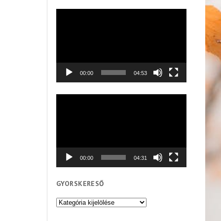
Videólejátszó
00:00
04:53
Videólejátszó
00:00
04:31
GYORSKERESŐ
Gyorskereső