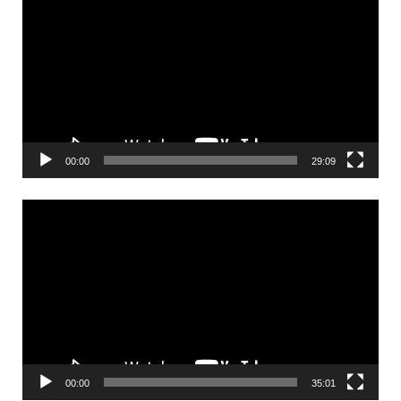
00:00
29:09
Videólejátszó
00:00
35:01