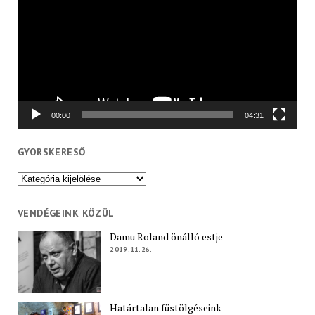
00:00
04:31
GYORSKERESŐ
Gyorskereső
VENDÉGEINK KÖZÜL
Damu Roland önálló estje
2019.11.26.
Határtalan füstölgéseink