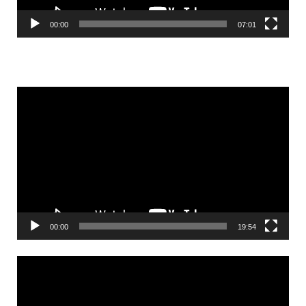
00:00
07:01
Videólejátszó
00:00
19:54
Videólejátszó