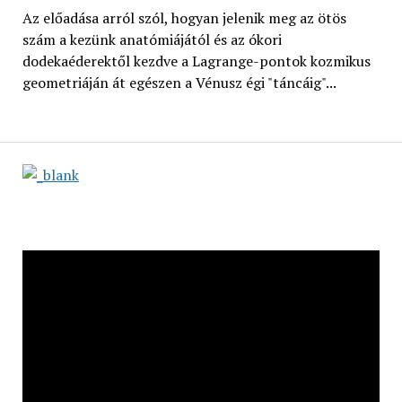
Az előadása arról szól, hogyan jelenik meg az ötös
szám a kezünk anatómiájától és az ókori
dodekaéderektől kezdve a Lagrange-pontok kozmikus
geometriáján át egészen a Vénusz égi "táncáig"...
Videólejátszó