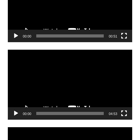
00:00
00:51
Videólejátszó
00:00
04:53
Videólejátszó