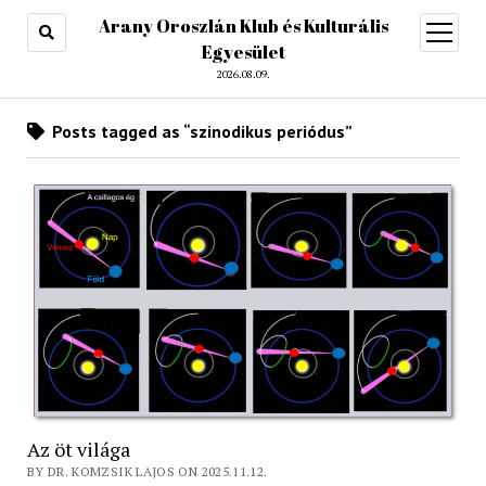
Arany Oroszlán Klub és Kulturális
open
menu
Egyesület
2026.08.09.
Posts tagged as “szinodikus periódus”
Az öt világa
BY DR. KOMZSIK LAJOS ON 2025.11.12.