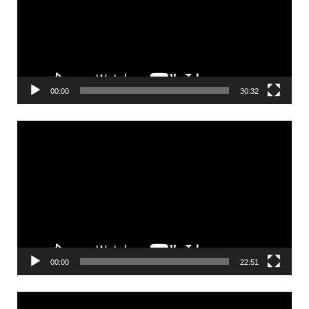
00:00
30:32
Videólejátszó
00:00
22:51
Videólejátszó