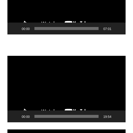
00:00
07:01
Videólejátszó
00:00
19:54
Videólejátszó