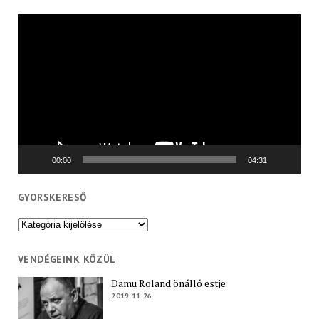
Videólejátszó
00:00
04:31
GYORSKERESŐ
Gyorskereső
VENDÉGEINK KÖZÜL
Damu Roland önálló estje
2019.11.26.