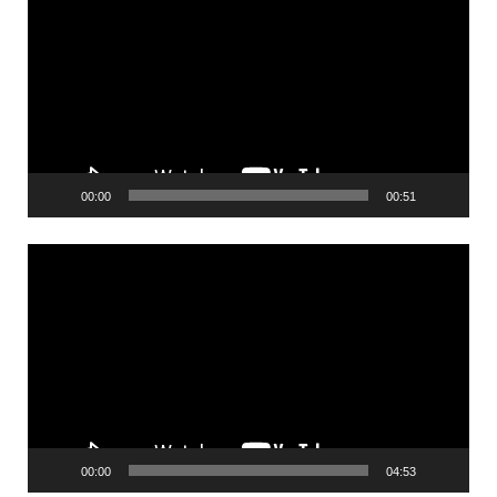
00:00
00:51
Videólejátszó
00:00
04:53