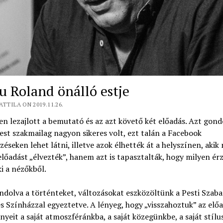
 Roland önálló estje
ATTILA ON 2019.11.26.
n lezajlott a bemutató és az azt követő két előadás. Azt gond
est szakmailag nagyon sikeres volt, ezt talán a Facebook
éseken lehet látni, illetve azok élhették át a helyszínen, akik
előadást „élvezték”, hanem azt is tapasztalták, hogy milyen é
ki a nézőkből.
dolva a történteket, változásokat eszközöltünk a Pesti Szab
s Színházzal egyeztetve. A lényeg, hogy „visszahoztuk” az elő
yeit a saját atmoszféránkba, a saját közegünkbe, a saját stílu