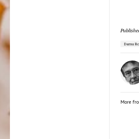
Publishe
Damu Ro
More fr