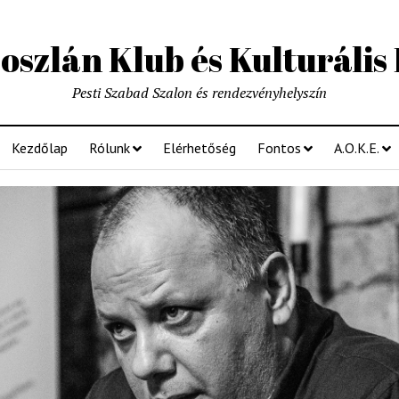
szlán Klub és Kulturális
Pesti Szabad Szalon és rendezvényhelyszín
Kezdőlap
Rólunk
Elérhetőség
Fontos
A.O.K.E.