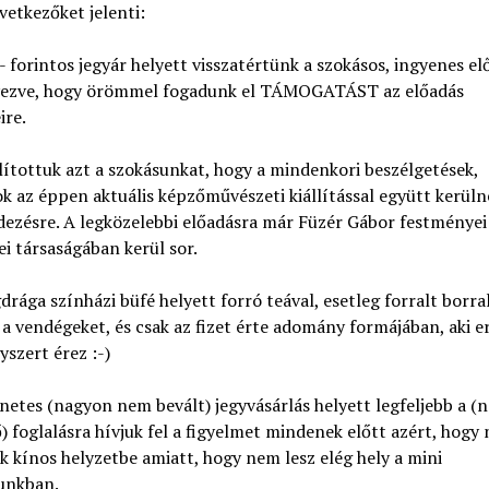
vetkezőket jelenti:
- forintos jegyár helyett visszatértünk a szokásos, ingyenes el
ezve, hogy örömmel fogadunk el TÁMOGATÁST az előadás
ire.
lítottuk azt a szokásunkat, hogy a mindenkori beszélgetések,
k az éppen aktuális képzőművészeti kiállítással együtt kerüln
ezésre. A legközelebbi előadásra már Füzér Gábor festményei
i társaságában kerül sor.
rága színházi büfé helyett forró teával, esetleg forralt borra
 a vendégeket, és csak az fizet érte adomány formájában, aki e
yszert érez :-)
netes (nagyon nem bevált) jegyvásárlás helyett legfeljebb a (
) foglalásra hívjuk fel a figyelmet mindenek előtt azért, hogy 
k kínos helyzetbe amiatt, hogy nem lesz elég hely a mini
unkban.