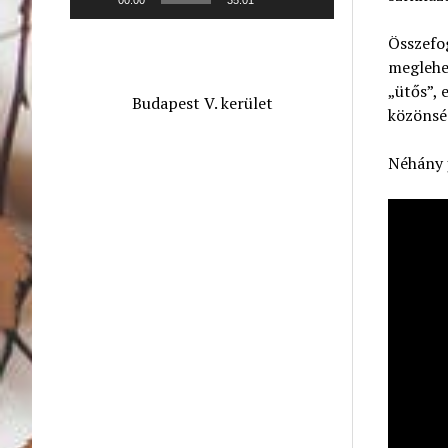
Összefog
meglehe
„ütős”, 
Budapest V. kerület
közönség
Néhány j