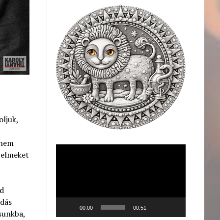
oljuk,
 nem
Videólejátszó
rzelmeket
ad
adás
00:00
00:51
sunkba,