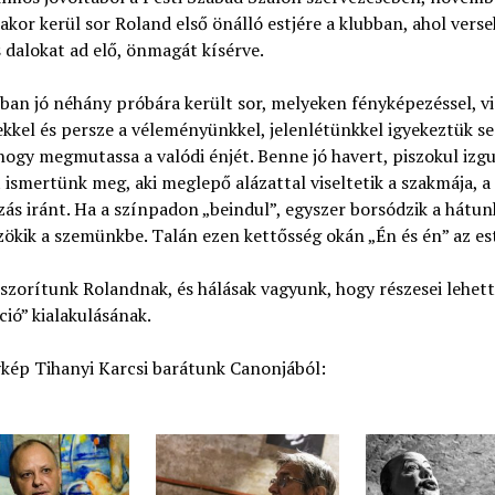
akor kerül sor Roland első önálló estjére a klubban, ahol verse
dalokat ad elő, önmagát kísérve.
an jó néhány próbára került sor, melyeken fényképezéssel, v
ekkel és persze a véleményünkkel, jelenlétünkkel igyekeztük se
 hogy megmutassa a valódi énjét. Benne jó havert, piszokul izg
 ismertünk meg, aki meglepő alázattal viseltetik a szakmája, a
zás iránt. Ha a színpadon „beindul”, egyszer borsódzik a hátun
ökik a szemünkbe. Talán ezen kettősség okán „Én és én” az es
zorítunk Rolandnak, és hálásak vagyunk, hogy részesei lehet
ió” kialakulásának.
kép Tihanyi Karcsi barátunk Canonjából: