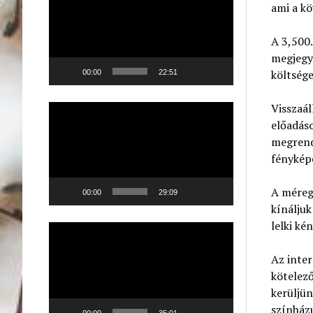
ami a kö
A 3,500.
megjegy
költsége
00:00
22:51
Visszaál
Videólejátszó
előadáso
megrend
fényképe
A méregd
00:00
29:09
kínáljuk
lelki kén
Videólejátszó
Az inter
kötelező
kerüljün
színház
00:00
35:01