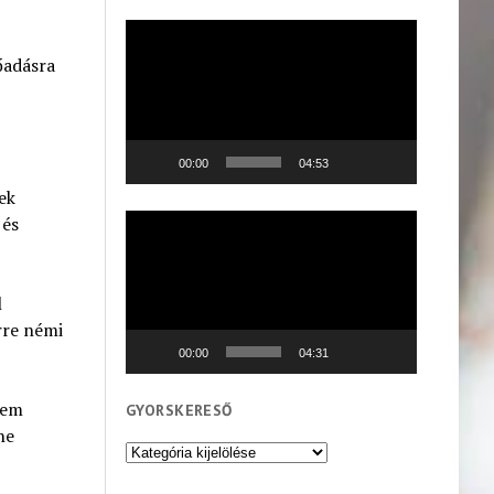
Videólejátszó
őadásra
00:00
04:53
ek
Videólejátszó
 és
l
rre némi
00:00
04:31
nem
GYORSKERESŐ
ne
Gyorskereső