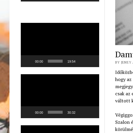
Videólejátszó
Damu
00:00
19:54
BY JENEY 
Időközbe
Videólejátszó
hogy az 
megjegyz
csak az 
váltott 
00:00
30:32
Végiggon
Szalon é
Videólejátszó
körülmén