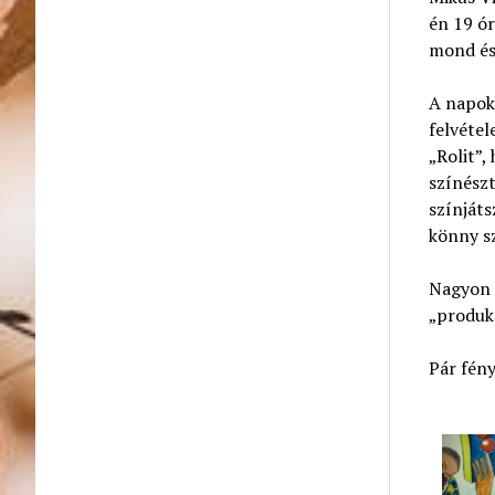
én 19 ór
mond és 
A napokb
felvétel
„Rolit”,
színészt
színjáts
könny sz
Nagyon s
„produkc
Pár fény