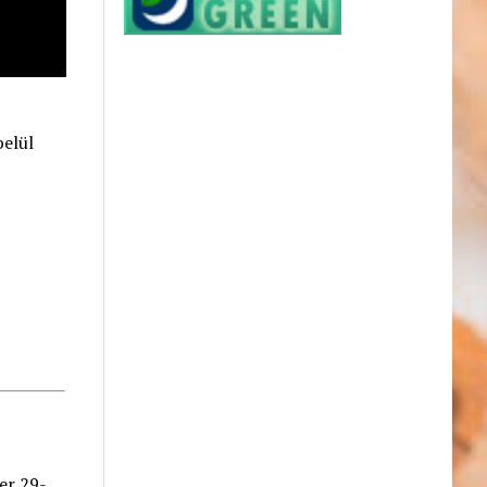
belül
er 29-