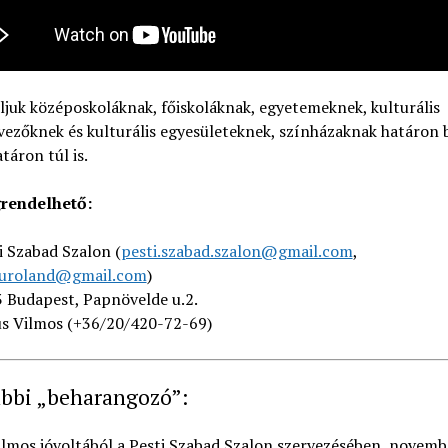
ljuk középoskoláknak, főiskoláknak, egyetemeknek, kulturális
vezőknek és kulturális egyesületeknek, színházaknak határon 
atáron túl is.
rendelhető:
i Szabad Szalon (
pesti.szabad.szalon@gmail.com
,
uroland@gmail.com
)
 Budapest, Papnövelde u.2.
s Vilmos (+36/20/420-72-69)
ábbi „beharangozó”:
lmos jóvoltából a Pesti Szabad Szalon szervezésében, novemb