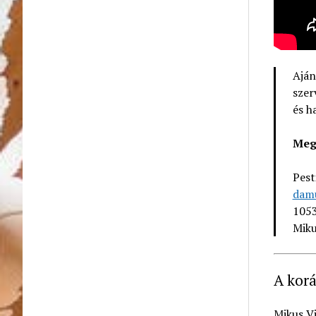
Aján
szer
és h
Meg
Pest
dam
1053
Miku
A kor
Mikus Vi