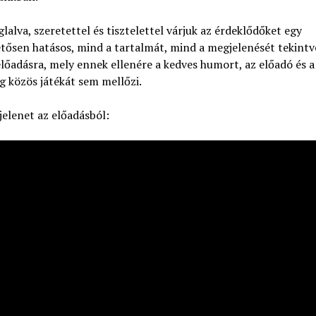
lalva, szeretettel és tisztelettel várjuk az érdeklődőket egy
tősen hatásos, mind a tartalmát, mind a megjelenését tekint
előadásra, mely ennek ellenére a kedves humort, az előadó és a
 közös játékát sem mellőzi.
elenet az előadásból: