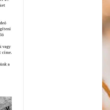
ket
ideó
gíteni
uló
k vagy
t címe.
tünk a