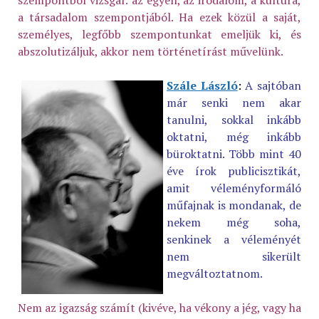
szempontból vizsgál: az egyén, az irodalom, a kultúra,
a társadalom szempontjából. Ha ezek közül a saját,
személyes, legfőbb szempontunkat emeljük ki, és
abszolutizáljuk, akkor nem történetírást művelünk.
Szále László
:
A sajtóban
már senki nem akar
tanulni, sokkal inkább
oktatni, még inkább
büroktatni. Több mint 40
éve írok publicisztikát,
amit véleményformáló
műfajnak is mondanak, de
nekem még soha,
senkinek a véleményét
nem sikerült
megváltoztatnom.
Nem az igazság számít (kivéve, ha vékony a jég, vagy ha