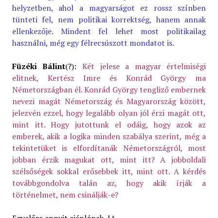
helyzetben, ahol a magyarságot ez rossz színben
tünteti fel, nem politikai korrektség, hanem annak
ellenkezője. Mindent fel lehet most politikailag
használni, még egy félrecsúszott mondatot is.
Füzéki Bálint
(?):
Két jelese a magyar értelmiségi
elitnek, Kertész Imre és Konrád György ma
Németországban él. Konrád György tengliző embernek
nevezi magát Németország és Magyarország között,
jelezvén ezzel, hogy legalább olyan jól érzi magát ott,
mint itt. Hogy jutottunk el odáig, hogy azok az
emberek, akik a logika minden szabálya szerint, még a
tekintetüket is elfordítanák Németországról, most
jobban érzik magukat ott, mint itt? A jobboldali
szélsőségek sokkal erősebbek itt, mint ott. A kérdés
továbbgondolva talán az, hogy akik írják a
történelmet, nem csinálják-e?