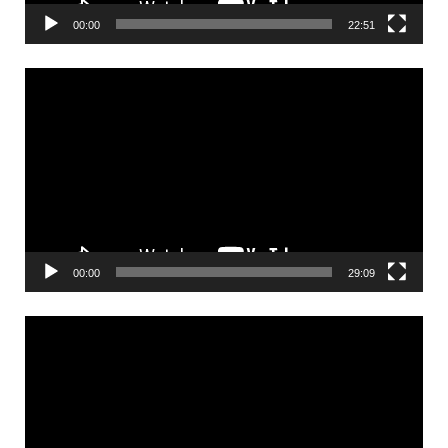
00:00
22:51
Videólejátszó
00:00
29:09
Videólejátszó