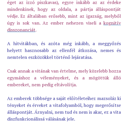
éget az izzó piszkavas), egyre inkább az az érdeke
mindenkinek, hogy az oldala, a pártja álláspontját
védje. Ez általában erősebb, mint az igazság, melyből
úgy is sok van. Az ember nehezen viseli a
kognitív
disszonanciát
.
A hitvitákban, és azóta még inkább, a meggyőzés
helyett hasznosabb az ellenfél átkozása, nemes és
nemtelen eszközökkel történő lejáratása.
Csak annak a vitának van értelme, mely közelebb hozza
egymáshoz a véleményeket, és a mögöttük álló
embereket, nem pedig eltávolítja.
Az emberek többsége a saját előítéleteihez mazsoláz ki
tényeket és érveket a vitafolyamból, hogy megerősítse
álláspontját. Árnyalni, nem tud és nem is akar, ez a vita
diszfunkcionálissá válásának jele.