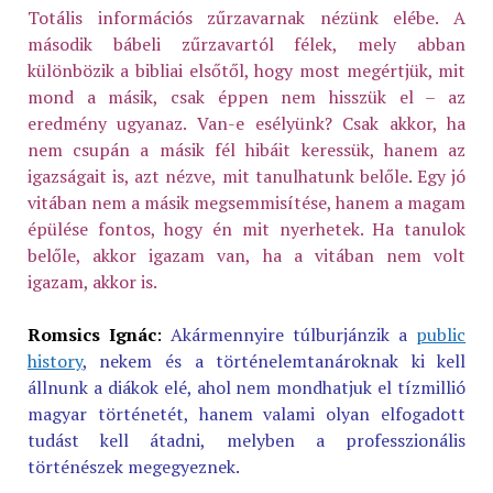
Totális információs zűrzavarnak nézünk elébe. A
második bábeli zűrzavartól félek, mely abban
különbözik a bibliai elsőtől, hogy most megértjük, mit
mond a másik, csak éppen nem hisszük el – az
eredmény ugyanaz. Van-e esélyünk? Csak akkor, ha
nem csupán a másik fél hibáit keressük, hanem az
igazságait is, azt nézve, mit tanulhatunk belőle. Egy jó
vitában nem a másik megsemmisítése, hanem a magam
épülése fontos, hogy én mit nyerhetek. Ha tanulok
belőle, akkor igazam van, ha a vitában nem volt
igazam, akkor is.
Romsics Ignác
:
Akármennyire túlburjánzik a
public
history
, nekem és a történelemtanároknak ki kell
állnunk a diákok elé, ahol nem mondhatjuk el tízmillió
magyar történetét, hanem valami olyan elfogadott
tudást kell átadni, melyben a professzionális
történészek megegyeznek.