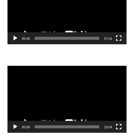
00:00
07:01
Videólejátszó
00:00
19:54