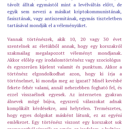
távolt álltak egymástól mint a levélváltás előtt, de
egyik sem nevezi a másikat kriptokommunistának,
fasisztának, vagy antiszemitának, egymás tiszteletben
tartásával mondják el a véleményüket.
Vannak történészek, akik 10, 20 vagy 30 évet
szentelnek az életükből annak, hogy egy korszakról
szakmailag megalapozott véleményt mondjanak.
Akkor előlép egy irodalomtörténész vagy szociológus
és egyszerűen kijelent valamit és punktum. Akkor a
történész elgondolkodhat azon, hogy ki írja a
történelmet, ki mondja meg az igazat? Minél kevésbé
fekete-fehér valami, annál nehezebben fogható fel, és
ezzel visszaélnek egyesek. Az interneten gyakran
álnevek mögé bújva, egyszerű válaszokat adnak
komplikált kérdésekre, ami helytelen. Természetes,
hogy egyes dolgokat másként látunk, ez az egyéni
emlékezet. Egy történész viszont egy korszakot sok