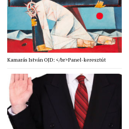
Kamarás István OJD: </br>Panel-keresztút