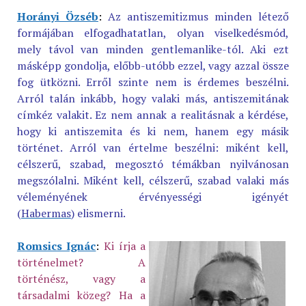
Horányi Özséb
:
Az antiszemitizmus minden létező
formájában elfogadhatatlan, olyan viselkedésmód,
mely távol van minden gentlemanlike-tól. Aki ezt
másképp gondolja, előbb-utóbb ezzel, vagy azzal össze
fog ütközni. Erről szinte nem is érdemes beszélni.
Arról talán inkább, hogy valaki más, antiszemitának
címkéz valakit. Ez nem annak a realitásnak a kérdése,
hogy ki antiszemita és ki nem, hanem egy másik
történet. Arról van értelme beszélni: miként kell,
célszerű, szabad, megosztó témákban nyilvánosan
megszólalni. Miként kell, célszerű, szabad valaki más
véleményének érvényességi igényét
(
Habermas
) elismerni.
Romsics Ignác
:
Ki írja a
történelmet? A
történész, vagy a
társadalmi közeg? Ha a