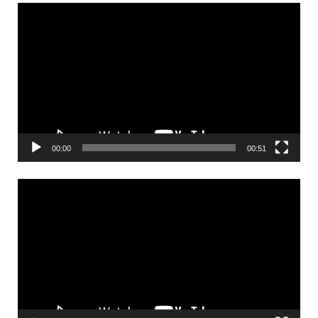
Videólejátszó
00:00
00:51
Videólejátszó