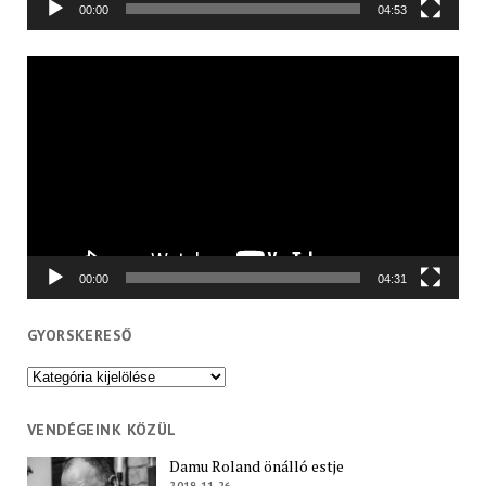
00:00
04:53
Videólejátszó
00:00
04:31
GYORSKERESŐ
Gyorskereső
VENDÉGEINK KÖZÜL
Damu Roland önálló estje
2019.11.26.