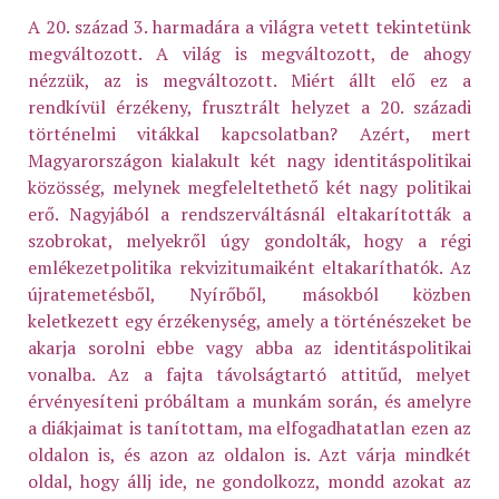
A 20. század 3. harmadára a világra vetett tekintetünk
megváltozott. A világ is megváltozott, de ahogy
nézzük, az is megváltozott. Miért állt elő ez a
rendkívül érzékeny, frusztrált helyzet a 20. századi
történelmi vitákkal kapcsolatban? Azért, mert
Magyarországon kialakult két nagy identitáspolitikai
közösség, melynek megfeleltethető két nagy politikai
erő. Nagyjából a rendszerváltásnál eltakarították a
szobrokat, melyekről úgy gondolták, hogy a régi
emlékezetpolitika rekvizitumaiként eltakaríthatók. Az
újratemetésből, Nyírőből, másokból közben
keletkezett egy érzékenység, amely a történészeket be
akarja sorolni ebbe vagy abba az identitáspolitikai
vonalba. Az a fajta távolságtartó attitűd, melyet
érvényesíteni próbáltam a munkám során, és amelyre
a diákjaimat is tanítottam, ma elfogadhatatlan ezen az
oldalon is, és azon az oldalon is. Azt várja mindkét
oldal, hogy állj ide, ne gondolkozz, mondd azokat az