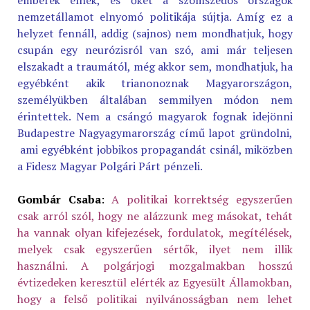
emberek élnek, és őket a szomszédos országok
nemzetállamot elnyomó politikája sújtja. Amíg ez a
helyzet fennáll, addig (sajnos) nem mondhatjuk, hogy
csupán egy neurózisról van szó, ami már teljesen
elszakadt a traumától, még akkor sem, mondhatjuk, ha
egyébként akik trianonoznak Magyarországon,
személyükben általában semmilyen módon nem
érintettek. Nem a csángó magyarok fognak idejönni
Budapestre Nagyagymarország című lapot gründolni,
ami egyébként jobbikos propagandát csinál, miközben
a Fidesz Magyar Polgári Párt pénzeli.
Gombár Csaba
:
A politikai korrektség egyszerűen
csak arról szól, hogy ne alázzunk meg másokat, tehát
ha vannak olyan kifejezések, fordulatok, megítélések,
melyek csak egyszerűen sértők, ilyet nem illik
használni. A polgárjogi mozgalmakban hosszú
évtizedeken keresztül elérték az Egyesült Államokban,
hogy a felső politikai nyilvánosságban nem lehet