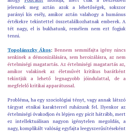
ahogy
Foucault
mondja, mert csak a beszédben
jelennek meg aztán azok a lehetőségek, sokszor
parányi kis esély, amikor aztán valahogy a humánus
értékekre tekintettel összetalálkozhatnak emberek. A
tét nagy, el is bukhatunk, remélem nem ezt fogjuk
tenni.
Topolánszky Ákos
:
Bennem semmifajta igény nincs
senkinek a démonizálására, sem heroizálásra, az nem
értelmiségi magatartás. Az értelmiségi magatartás az,
amikor valakinek az életművét kritikus barátként
tekintjük a lehető legnagyobb jóindulattal, de a
megfelelő kritikai apparátussal.
Probléma, ha egy szociológiai tényt, vagy annak látszó
tárgyat etnikai karakterrel ruházunk fel. Ilyenkor az
értelmiségi óvakodjon és lépjen egy picit hátrább, mert
ez intellektuálisan nagyon igénytelen megoldás, a
nagy, komplikált valóság egyfajta leegyszerűsítéseként