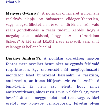
írható le.
Megyesi György
(?):
A normális önismeret a normális
cselekvés alapja. Az önismeret elidegeníthetetlen,
vagy megkerülhetetlen része a történelemről való
reális gondolkodás, a reális tudat… Kérdés, hogy a
megalapozott tudásból, hogy lesz a társadalom
önképe? A két szint között nagy szakadék van, amit
valahogy át kellene hidalni.
Darányi András
(?):
A politikai korrektség nagyon
fontos mert nevelhet bennünket az egymás felé való
respektusban. Egy szerencsétlenül megfogalmazott
mondatot lehet bunkóként használni. A rasszista,
antiszemita, antiroma kifejezés szintén használható
bunkóként. Ez nem azt jelenti, hogy nincs
antiszemitizmus, nincs rasszizmus. Valakinek egy rossz
beszólását amit meggondolatlanul tett, vagy évekkel
ezelőtt egy könyvbe beinkorporált, felvetni olyan