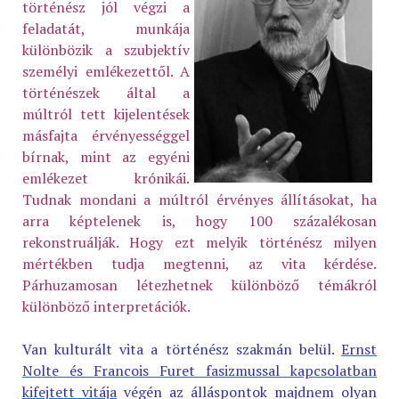
történész jól végzi a
feladatát, munkája
különbözik a szubjektív
személyi emlékezettől. A
történészek által a
múltról tett kijelentések
másfajta érvényességgel
bírnak, mint az egyéni
emlékezet krónikái.
Tudnak mondani a múltról érvényes állításokat, ha
arra képtelenek is, hogy 100 százalékosan
rekonstruálják. Hogy ezt melyik történész milyen
mértékben tudja megtenni, az vita kérdése.
Párhuzamosan létezhetnek különböző témákról
különböző interpretációk.
Van kulturált vita a történész szakmán belül.
Ernst
Nolte és Francois Furet fasizmussal kapcsolatban
kifejtett vitája
végén az álláspontok majdnem olyan