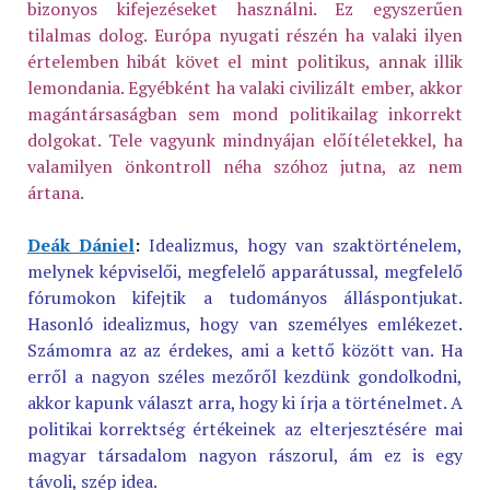
bizonyos kifejezéseket használni. Ez egyszerűen
tilalmas dolog. Európa nyugati részén ha valaki ilyen
értelemben hibát követ el mint politikus, annak illik
lemondania. Egyébként ha valaki civilizált ember, akkor
magántársaságban sem mond politikailag inkorrekt
dolgokat. Tele vagyunk mindnyájan előítéletekkel, ha
valamilyen önkontroll néha szóhoz jutna, az nem
ártana.
Deák Dániel
:
Idealizmus, hogy van szaktörténelem,
melynek képviselői, megfelelő apparátussal, megfelelő
fórumokon kifejtik a tudományos álláspontjukat.
Hasonló idealizmus, hogy van személyes emlékezet.
Számomra az az érdekes, ami a kettő között van. Ha
erről a nagyon széles mezőről kezdünk gondolkodni,
akkor kapunk választ arra, hogy ki írja a történelmet. A
politikai korrektség értékeinek az elterjesztésére mai
magyar társadalom nagyon rászorul, ám ez is egy
távoli, szép idea.