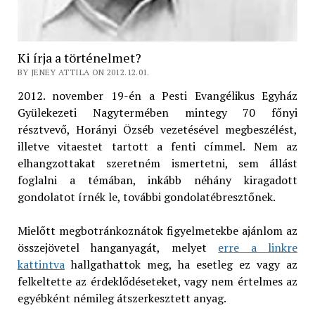
Ki írja a történelmet?
BY JENEY ATTILA ON 2012.12.01.
2012. november 19-én a Pesti Evangélikus Egyház
Gyülekezeti Nagytermében mintegy 70 főnyi
résztvevő, Horányi Özséb vezetésével megbeszélést,
illetve vitaestet tartott a fenti címmel. Nem az
elhangzottakat szeretném ismertetni, sem állást
foglalni a témában, inkább néhány kiragadott
gondolatot írnék le, további gondolatébresztőnek.
Mielőtt megbotránkoznátok figyelmetekbe ajánlom az
összejövetel hanganyagát, melyet
erre a linkre
kattintva
hallgathattok meg, ha esetleg ez vagy az
felkeltette az érdeklődéseteket, vagy nem értelmes az
egyébként némileg átszerkesztett anyag.