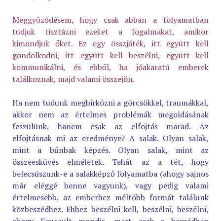
Meggyőződésem, hogy csak abban a folyamatban
tudjuk tisztázni ezeket a fogalmakat, amikor
kimondjuk őket. Ez egy összjáték, itt együtt kell
gondolkodni, itt együtt kell beszélni, együtt kell
kommunikálni, és ebből, ha jóakaratú emberek
találkoznak, majd valami összejön.
Ha nem tudunk megbirkózni a görcsökkel, traumákkal,
akkor nem az értelmes problémák megoldásának
feszülünk, hanem csak az elfojtás marad. Az
elfojtásnak mi az eredménye? A salak. Olyan salak,
mint a bűnbak képzés. Olyan salak, mint az
összeesküvés elméletek. Tehát az a tét, hogy
belecsúszunk-e a salakképző folyamatba (ahogy sajnos
már eléggé benne vagyunk), vagy pedig valami
értelmesebb, az emberhez méltóbb formát találunk
közbeszédhez. Ehhez beszélni kell, beszélni, beszélni,