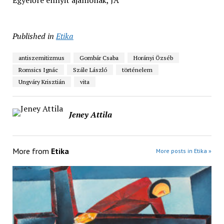
Egyelőre ennyit ajánlónak, JA
Published in
Etika
antiszemitizmus
Gombár Csaba
Horányi Özséb
Romsics Ignác
Szále László
történelem
Ungváry Krisztián
vita
Jeney Attila
More from
Etika
More posts in Etika »