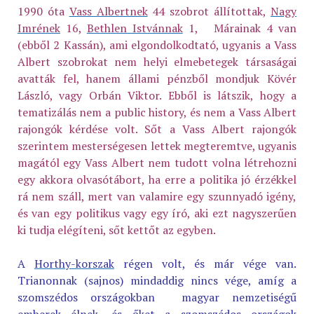
1990 óta
Vass Albertnek
44 szobrot állítottak,
Nagy
Imrének
16,
Bethlen Istvánnak
1, Márainak 4 van
(ebből 2 Kassán), ami elgondolkodtató, ugyanis a Vass
Albert szobrokat nem helyi elmebetegek társaságai
avatták fel, hanem állami pénzből mondjuk Kövér
László, vagy Orbán Viktor. Ebből is látszik, hogy a
tematizálás nem a public history, és nem a Vass Albert
rajongók kérdése volt. Sőt a Vass Albert rajongók
szerintem mesterségesen lettek megteremtve, ugyanis
magától egy Vass Albert nem tudott volna létrehozni
egy akkora olvasótábort, ha erre a politika jó érzékkel
rá nem száll, mert van valamire egy szunnyadó igény,
és van egy politikus vagy egy író, aki ezt nagyszerűen
ki tudja elégíteni, sőt kettőt az egyben.
A
Horthy-korszak
régen volt, és már vége van.
Trianonnak (sajnos) mindaddig nincs vége, amíg a
szomszédos országokban magyar nemzetiségű