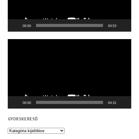
00:00
04:53
Videólejátszó
00:00
04:31
GYORSKERESŐ
Gyorskereső