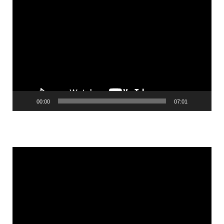
Videólejátszó
00:00
07:01
Videólejátszó