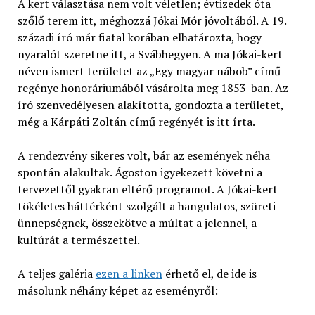
A kert választása nem volt véletlen; évtizedek óta
szőlő terem itt, méghozzá Jókai Mór jóvoltából. A 19.
századi író már fiatal korában elhatározta, hogy
nyaralót szeretne itt, a Svábhegyen. A ma Jókai-kert
néven ismert területet az „Egy magyar nábob” című
regénye honoráriumából vásárolta meg 1853-ban. Az
író szenvedélyesen alakította, gondozta a területet,
még a Kárpáti Zoltán című regényét is itt írta.
A rendezvény sikeres volt, bár az események néha
spontán alakultak. Ágoston igyekezett követni a
tervezettől gyakran eltérő programot. A Jókai-kert
tökéletes háttérként szolgált a hangulatos, szüreti
ünnepségnek, összekötve a múltat a jelennel, a
kultúrát a természettel.
A teljes galéria
ezen a linken
érhető el, de ide is
másolunk néhány képet az eseményről: