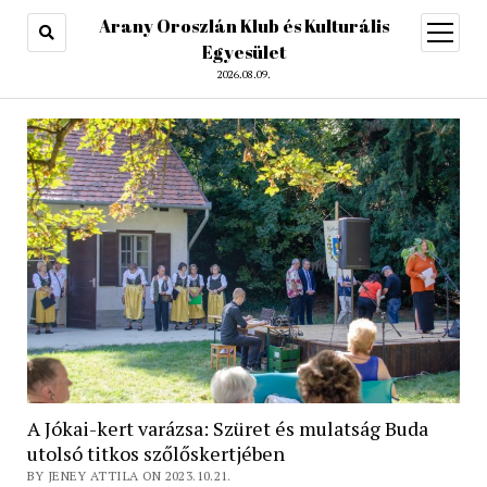
Arany Oroszlán Klub és Kulturális
open
menu
Egyesület
2026.08.09.
A Jókai-kert varázsa: Szüret és mulatság Buda
utolsó titkos szőlőskertjében
BY JENEY ATTILA ON 2023.10.21.