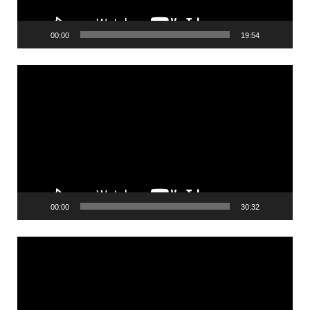
00:00
19:54
Videólejátszó
00:00
30:32
Videólejátszó