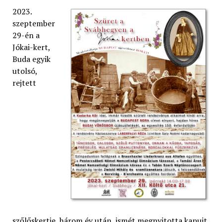
2023.
szeptember
29-én a
Jókai-kert,
Buda egyik
utolsó,
rejtett
szőlőskertje, három év után, ismét megnyitotta kapuit.