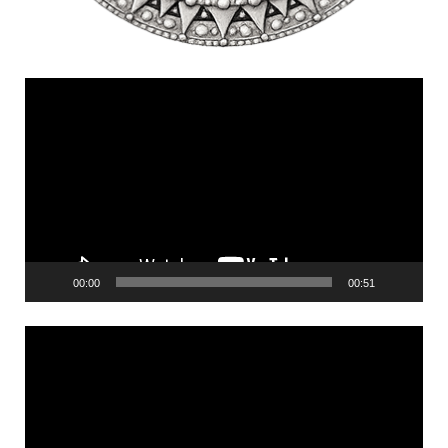
Videólejátszó
00:00
00:51
Videólejátszó