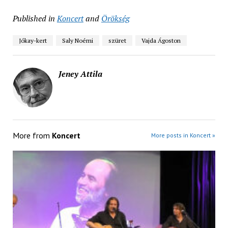
Published in
Koncert
and
Örökség
Jókay-kert
Saly Noémi
szüret
Vajda Ágoston
Jeney Attila
More from
Koncert
More posts in Koncert »