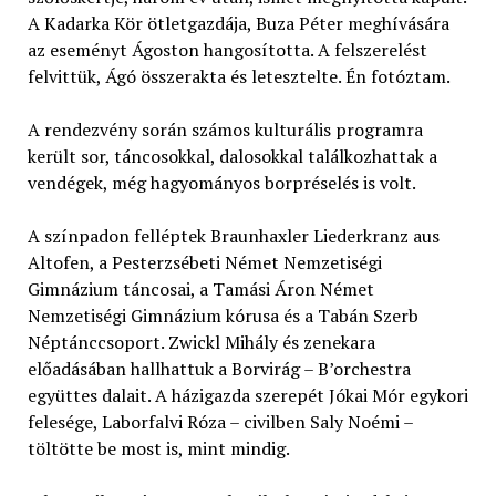
A Kadarka Kör ötletgazdája, Buza Péter meghívására
az eseményt Ágoston hangosította. A felszerelést
felvittük, Ágó összerakta és letesztelte. Én fotóztam.
A rendezvény során számos kulturális programra
került sor, táncosokkal, dalosokkal találkozhattak a
vendégek, még hagyományos borpréselés is volt.
A színpadon felléptek Braunhaxler Liederkranz aus
Altofen, a Pesterzsébeti Német Nemzetiségi
Gimnázium táncosai, a Tamási Áron Német
Nemzetiségi Gimnázium kórusa és a Tabán Szerb
Néptánccsoport. Zwickl Mihály és zenekara
előadásában hallhattuk a Borvirág – B’orchestra
együttes dalait. A házigazda szerepét Jókai Mór egykori
felesége, Laborfalvi Róza – civilben Saly Noémi –
töltötte be most is, mint mindig.