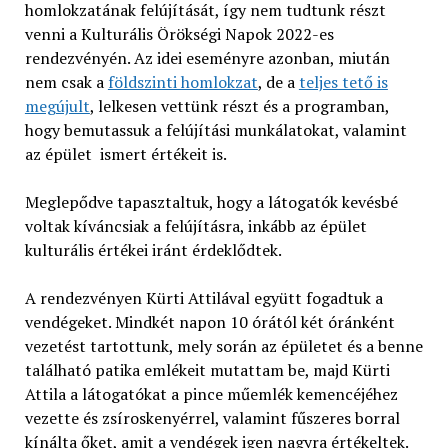
homlokzatának felújítását, így nem tudtunk részt
venni a Kulturális Örökségi Napok 2022-es
rendezvényén. Az idei eseményre azonban, miután
nem csak a
földszinti homlokzat
, de a
teljes tető is
megújult
, lelkesen vettünk részt és a programban,
hogy bemutassuk a felújítási munkálatokat, valamint
az épület ismert értékeit is.
Meglepődve tapasztaltuk, hogy a látogatók kevésbé
voltak kíváncsiak a felújításra, inkább az épület
kulturális értékei iránt érdeklődtek.
A rendezvényen Kürti Attilával együtt fogadtuk a
vendégeket. Mindkét napon 10 órától két óránként
vezetést tartottunk, mely során az épületet és a benne
található patika emlékeit mutattam be, majd Kürti
Attila a látogatókat a pince műemlék kemencéjéhez
vezette és zsíroskenyérrel, valamint fűszeres borral
kínálta őket, amit a vendégek igen nagyra értékeltek.