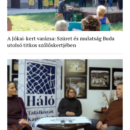
A Jókai-kert varázsa: Szüret és mulatság Buda
utolsó titkos szőlőskertjében