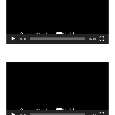
00:00
07:01
Videólejátszó
00:00
19:54