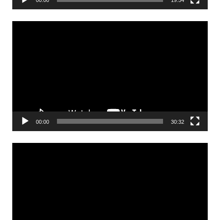
Videólejátszó
00:00
30:32
Videólejátszó