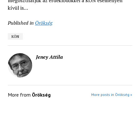
megoszthatjuk az érdeklődőkkel a KÖN eseményén
kívül is…
Published in
Örökség
KÖN
Jeney Attila
More from
Örökség
More posts in Örökség »