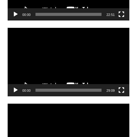
00:00
22:51
Videólejátszó
00:00
29:09
Videólejátszó