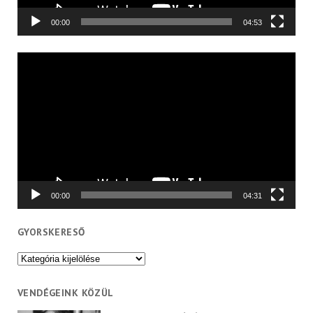
00:00
04:53
Videólejátszó
00:00
04:31
GYORSKERESŐ
Gyorskereső
VENDÉGEINK KÖZÜL