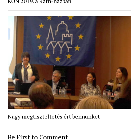
KÖN 2019. a Ráth-házban
Nagy megtiszteltetés ért bennünket
Be First to Comment