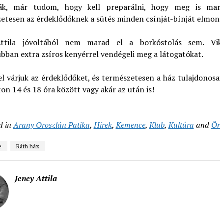
ják, már tudom, hogy kell preparálni, hogy meg is mar
etesen az érdeklődőknek a sütés minden csínját-bínját elmon
ttila jóvoltából nem marad el a borkóstolás sem. Vi
bban extra zsíros kenyérrel vendégeli meg a látogatókat.
várjuk az érdeklődőket, és természetesen a ház tulajdonosai
n 14 és 18 óra között vagy akár az után is!
d in
Arany Oroszlán Patika
,
Hírek
,
Kemence
,
Klub
,
Kultúra
and
Ör
e
Ráth ház
Jeney Attila