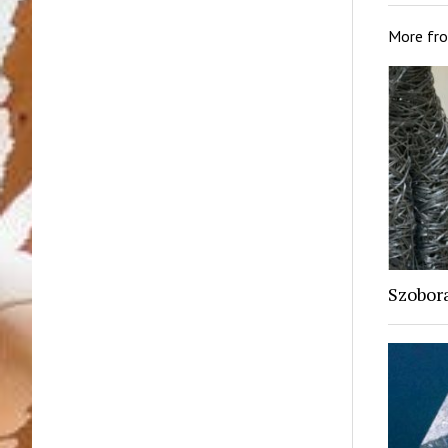
More fr
Szobora