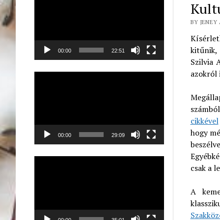
Kult
BY JENEY 
Kísérle
kitűnik
00:00
22:51
Szilvia
azokról 
Videólejátszó
Megálla
számból
cikkével
hogy még
00:00
29:09
beszélv
Egyébkén
Videólejátszó
csak a l
A keme
klassz
Szakköz
00:00
35:01