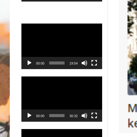
Videólejátszó
00:00
19:54
Videólejátszó
00:00
30:32
Videólejátszó