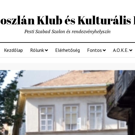
szlán Klub és Kulturális
Pesti Szabad Szalon és rendezvényhelyszín
Kezdőlap
Rólunk
Elérhetőség
Fontos
A.O.K.E.