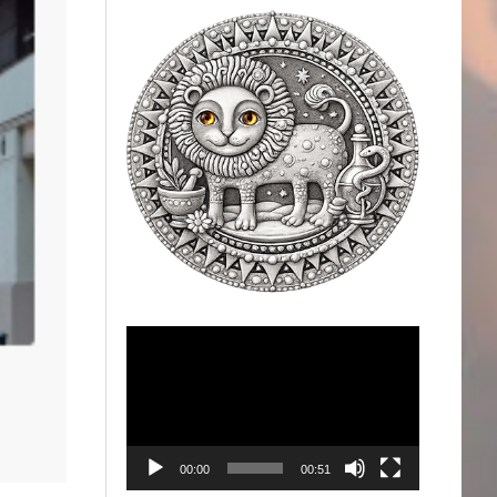
Videólejátszó
00:00
00:51