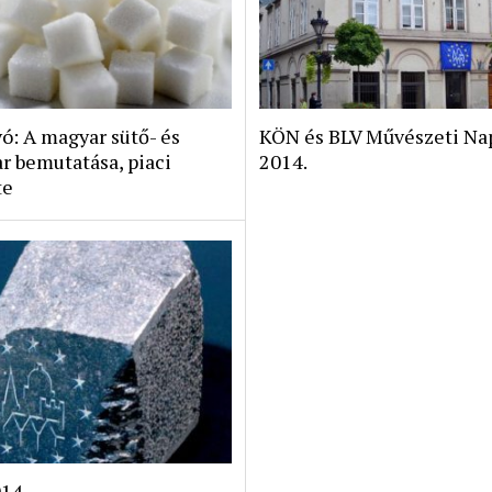
: A magyar sütő- és
KÖN és BLV Művészeti Na
r bemutatása, piaci
2014.
te
14.