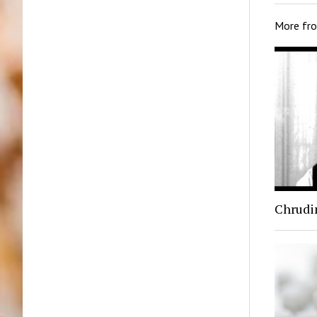
More fr
Chrudi