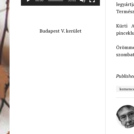
legyárt
Termész
Kürti A
Budapest V. kerület
pinceklu
Örömmel 
szombato
Publishe
kemenc