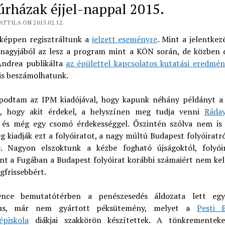
úrházak éjjel-nappal 2015.
ATTILA ON 2015.02.12.
tképpen regisztráltunk a
jelzett eseményre
. Mint a jelentke
, nagyjából az lesz a program mint a KÖN során, de közben d
 Andrea publikálta
az épülettel kapcsolatos kutatási eredmén
is beszámolhatunk.
podtam az IPM kiadójával, hogy kapunk néhány példányt a 
, hogy akit érdekel, a helyszínen meg tudja venni
Ráda
és még egy csomó érdekességgel. Őszintén szólva nem is
 kiadják ezt a folyóiratot, a nagy múltú Budapest folyóiratr
e. Nagyon elszoktunk a kézbe fogható újságoktól, folyóir
t a Fugában a Budapest folyóirat korábbi számaiért nem kell
egfrissebbért.
nce bemutatótérben a penészesedés áldozata lett eg
ikus, már nem gyártott péksütemény, melyet a
Pesti 
épiskola
diákjai szakkörön készítettek. A tönkrementek