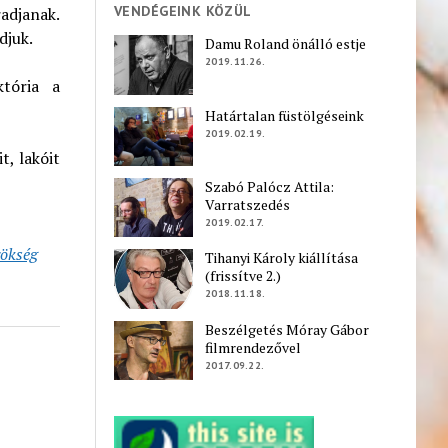
VENDÉGEINK KÖZÜL
adjanak.
djuk.
Damu Roland önálló estje
2019.11.26.
któria a
Határtalan füstölgéseink
2019.02.19.
t, lakóit
Szabó Palócz Attila:
Varratszedés
2019.02.17.
ökség
Tihanyi Károly kiállítása
(frissítve 2.)
2018.11.18.
Beszélgetés Móray Gábor
filmrendezővel
2017.09.22.