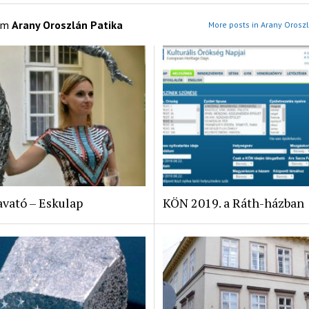
om
Arany Oroszlán Patika
More posts in Arany Oroszl
vató – Eskulap
KÖN 2019. a Ráth-házban