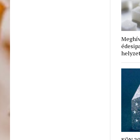
Meghívó
édesipa
helyze
KÖN 20