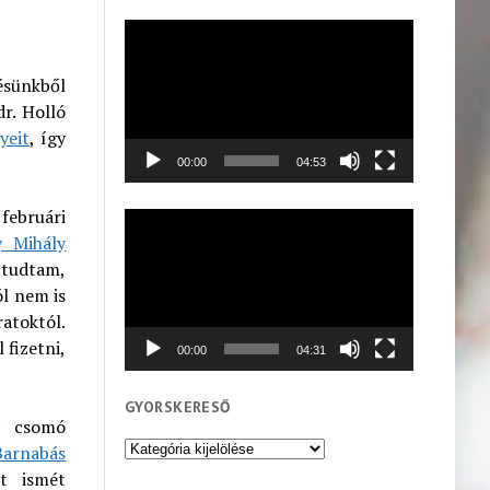
Videólejátszó
zésünkből
r. Holló
yeit
, így
00:00
04:53
februári
Videólejátszó
y Mihály
 tudtam,
ól nem is
atoktól.
 fizetni,
00:00
04:31
GYORSKERESŐ
y csomó
Gyorskereső
Barnabás
et ismét