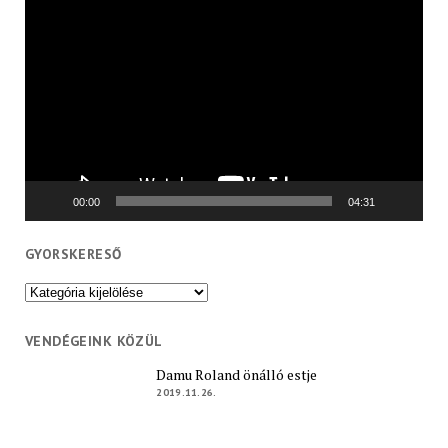
Videólejátszó
00:00
04:31
GYORSKERESŐ
Gyorskereső
VENDÉGEINK KÖZÜL
Damu Roland önálló estje
2019.11.26.