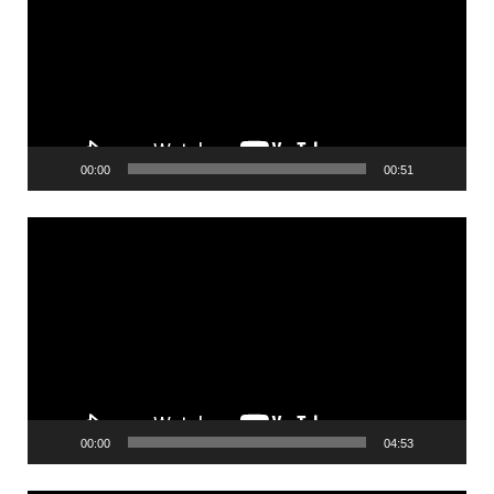
00:00
00:51
Videólejátszó
00:00
04:53