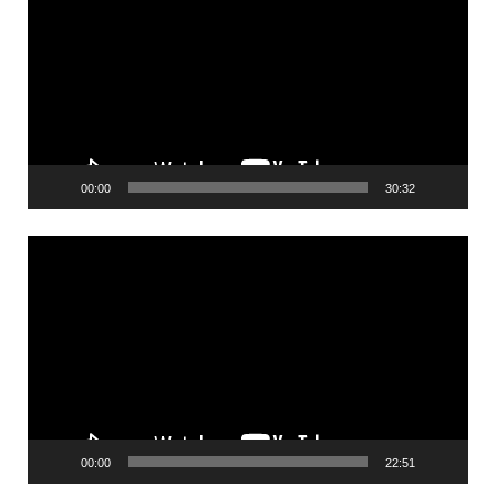
00:00
30:32
Videólejátszó
00:00
22:51