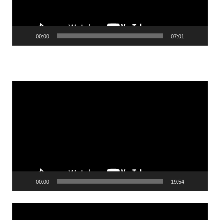
00:00
07:01
Videólejátszó
00:00
19:54
Videólejátszó