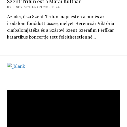
Szent Trifun est a Márai Kultban
BY JENEY ATTILA ON 2025.11.24.
Az idei, őszi Szent Trifun-napi esten a bor és az
irodalom fonódott össze, melyet Herencsár Viktória
cimbalomjátéka és a Szárovi Szent Szerafim Férfikar
katartikus koncertje tett felejthetetlenné...
Videólejátszó