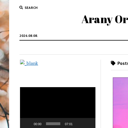
SEARCH
Arany Oro
2026.08.08.
Posts
Videólejátszó
00:00
07:01