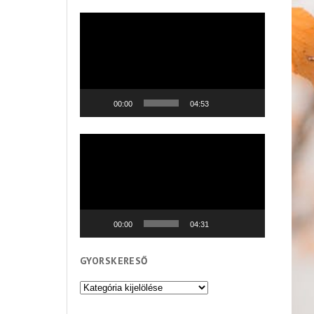
Videólejátszó
00:00
04:53
Videólejátszó
00:00
04:31
GYORSKERESŐ
Gyorskereső