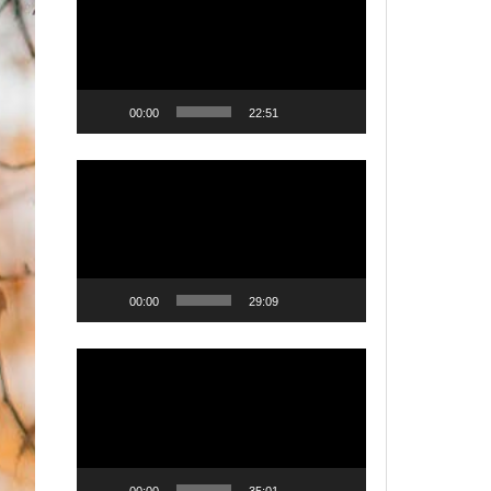
00:00
22:51
Videólejátszó
00:00
29:09
Videólejátszó
00:00
35:01