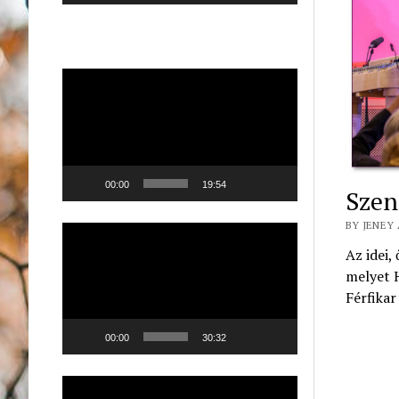
Videólejátszó
00:00
19:54
Szen
BY JENEY 
Videólejátszó
Az idei,
melyet H
Férfikar
00:00
30:32
Videólejátszó