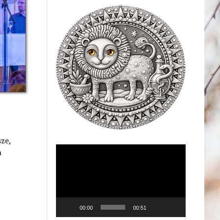
sze,
Videólejátszó
m
00:00
00:51