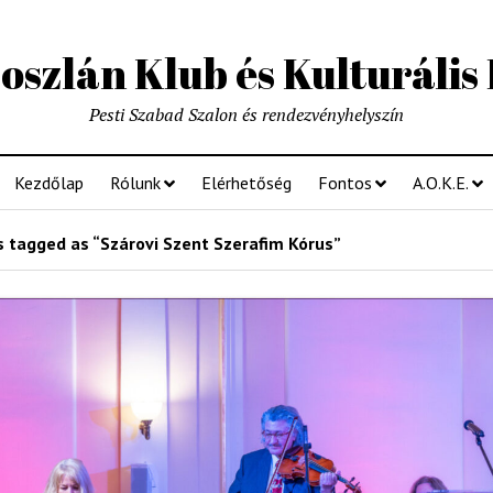
szlán Klub és Kulturális
Pesti Szabad Szalon és rendezvényhelyszín
Kezdőlap
Rólunk
Elérhetőség
Fontos
A.O.K.E.
 tagged as “Szárovi Szent Szerafim Kórus”