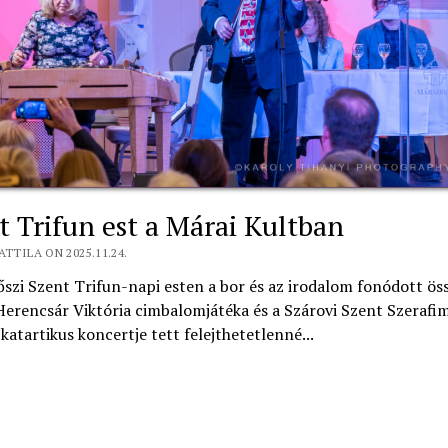
t Trifun est a Márai Kultban
ATTILA ON 2025.11.24.
 őszi Szent Trifun-napi esten a bor és az irodalom fonódott ös
erencsár Viktória cimbalomjátéka és a Szárovi Szent Szerafi
 katartikus koncertje tett felejthetetlenné...