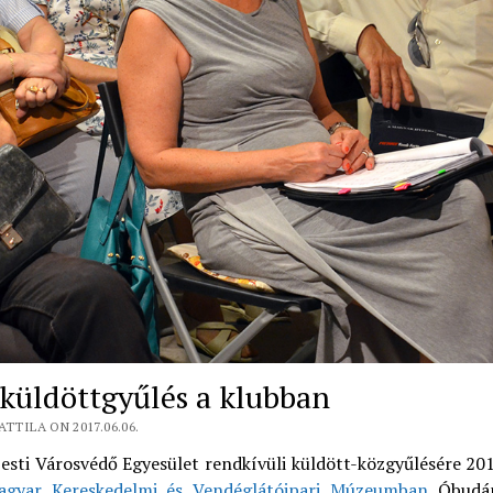
küldöttgyűlés a klubban
ATTILA ON 2017.06.06.
esti Városvédő Egyesület rendkívüli küldött-közgyűlésére 201
agyar Kereskedelmi és Vendéglátóipari Múzeumban
Óbudán