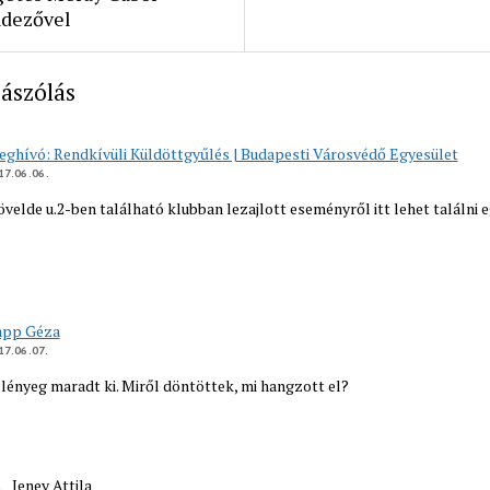
ndezővel
ászólás
ghívó: Rendkívüli Küldöttgyűlés | Budapesti Városvédő Egyesület
17.06.06.
velde u.2-ben található klubban lezajlott eseményről itt lehet találni e
app Géza
17.06.07.
a lényeg maradt ki. Miről döntöttek, mi hangzott el?
Jeney Attila