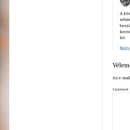
A köz
néhán
beszá
keres
fel.
Reply
Vélem
Az e-mail
Comment