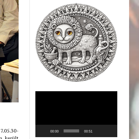
Videólejátszó
7.05.30-
00:00
00:51
 került