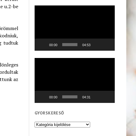
e u.2-be
Videólejátszó
i örömmel
skodniuk,
g tudtuk
00:00
04:53
Videólejátszó
lönleges
ordultak
ttunk az
00:00
04:31
GYORSKERESŐ
Gyorskereső