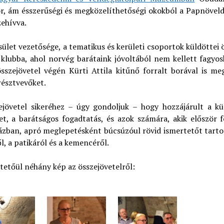
or, ám ésszerűségi és megközelíthetőségi okokból a Papnöveld
zehívva.
ület vezetősége, a tematikus és kerületi csoportok küldötte
 klubba, ahol norvég barátaink jóvoltából nem kellett fagyo
összejövetel végén Kürti Attila kitűnő forralt borával is me
résztvevőket.
ejövetel sikeréhez – úgy gondoljuk – hogy hozzájárult a kü
et, a barátságos fogadtatás, és azok számára, akik először f
ázban, apró meglepetésként búcsúzóul rövid ismertetőt tarto
l, a patikáról és a kemencéről.
etőül néhány kép az összejövetelről: