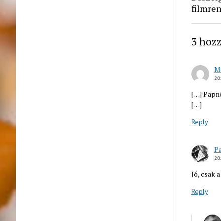
filmre
3 hozz
Me
20
[…] Papnö
[…]
Reply
P
20
Jó, csak 
Reply