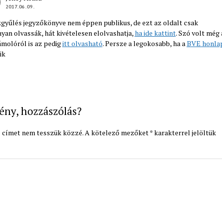
2017.06.09.
gyűlés jegyzőkönyve nem éppen publikus, de ezt az oldalt csak
yan olvassák, hát kivételesen elolvashatja,
ha ide kattint
. Szó volt még 
molóról is az pedig
itt olvasható
. Persze a legokosabb, ha a
BVE honlap
ik
ény, hozzászólás?
 címet nem tesszük közzé.
A kötelező mezőket
*
karakterrel jelöltük