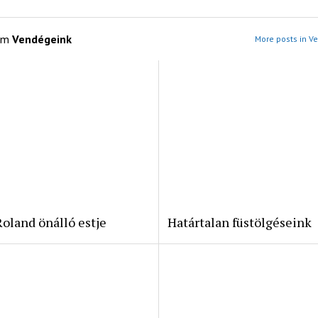
om
Vendégeink
More posts in V
oland önálló estje
Határtalan füstölgéseink