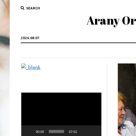
SEARCH
Arany Oro
2026.08.07.
Videólejátszó
00:00
07:01