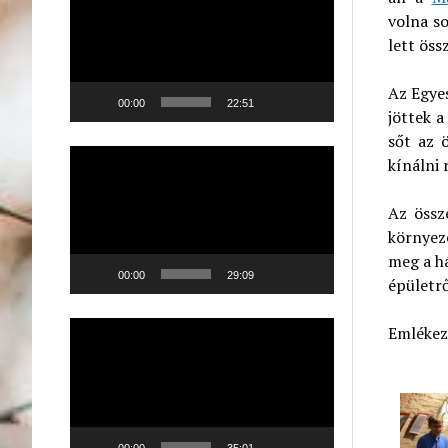
volna s
lett öss
Az Egyes
00:00
22:51
jöttek a
sőt az 
Videólejátszó
kínálni 
Az össz
környez
meg a h
00:00
29:09
épületrő
Videólejátszó
Emlékezt
00:00
35:01