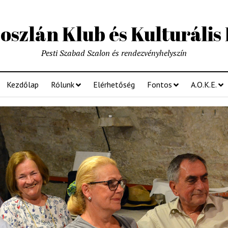
szlán Klub és Kulturális
Pesti Szabad Szalon és rendezvényhelyszín
Kezdőlap
Rólunk
Elérhetőség
Fontos
A.O.K.E.