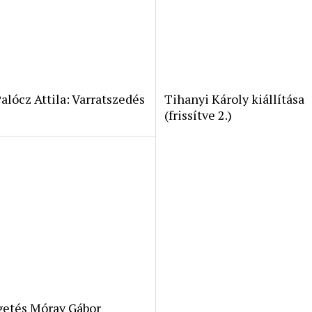
alócz Attila: Varratszedés
Tihanyi Károly kiállítása
(frissítve 2.)
getés Móray Gábor