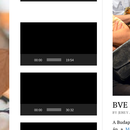
Videólejátszó
00:00
19:54
Videólejátszó
BVE 
00:00
30:32
BY JENEY 
A Budap
Videólejátszó
án a
M