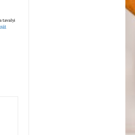
a tavalyi
ját