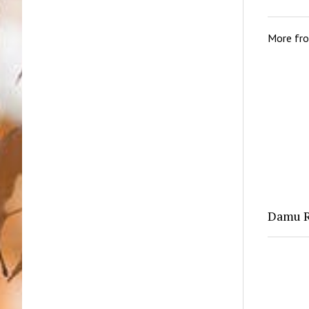
More fr
Damu R