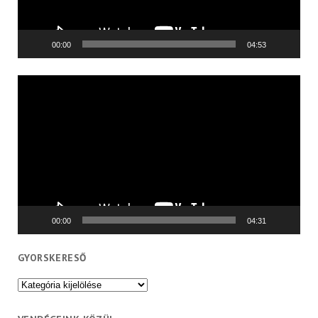
00:00
04:53
Videólejátszó
00:00
04:31
GYORSKERESŐ
Gyorskereső