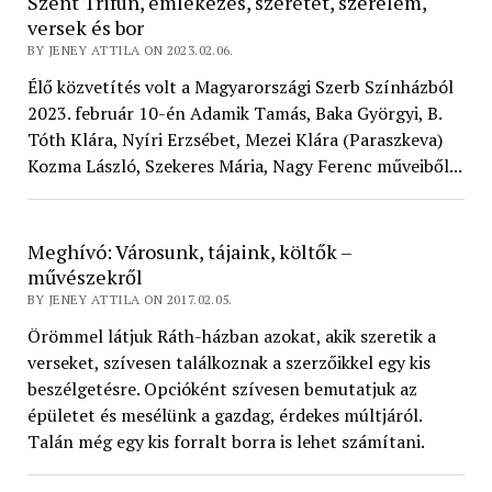
Szent Trifun, emlékezés, szeretet, szerelem,
versek és bor
BY JENEY ATTILA ON 2023.02.06.
Élő közvetítés volt a Magyarországi Szerb Színházból
2023. február 10-én Adamik Tamás, Baka Györgyi, B.
Tóth Klára, Nyíri Erzsébet, Mezei Klára (Paraszkeva)
Kozma László, Szekeres Mária, Nagy Ferenc műveiből...
Meghívó: Városunk, tájaink, költők –
művészekről
BY JENEY ATTILA ON 2017.02.05.
Örömmel látjuk Ráth-házban azokat, akik szeretik a
verseket, szívesen találkoznak a szerzőikkel egy kis
beszélgetésre. Opcióként szívesen bemutatjuk az
épületet és mesélünk a gazdag, érdekes múltjáról.
Talán még egy kis forralt borra is lehet számítani.