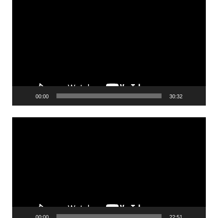
Videólejátszó
00:00
30:32
Videólejátszó
00:00
22:51