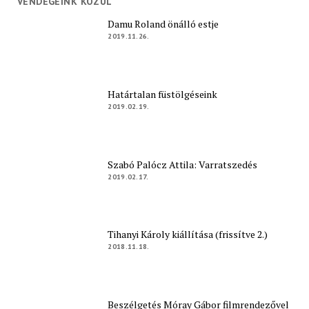
VENDÉGEINK KÖZÜL
Damu Roland önálló estje
2019.11.26.
Határtalan füstölgéseink
2019.02.19.
Szabó Palócz Attila: Varratszedés
2019.02.17.
Tihanyi Károly kiállítása (frissítve 2.)
2018.11.18.
Beszélgetés Móray Gábor filmrendezővel