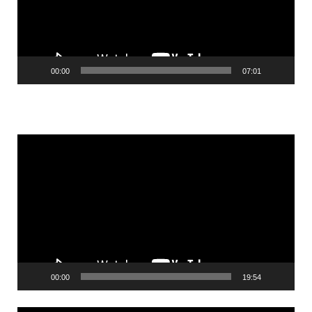
00:00
07:01
Videólejátszó
00:00
19:54