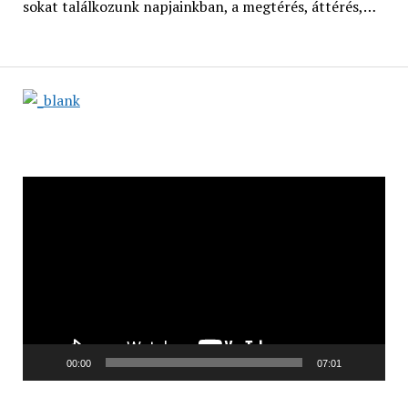
sokat találkozunk napjainkban, a megtérés, áttérés,…
Videólejátszó
00:00
07:01