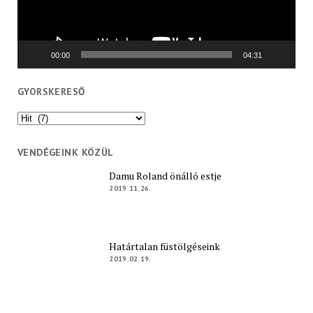
00:00
04:31
GYORSKERESŐ
Gyorskereső
VENDÉGEINK KÖZÜL
Damu Roland önálló estje
2019.11.26.
Határtalan füstölgéseink
2019.02.19.