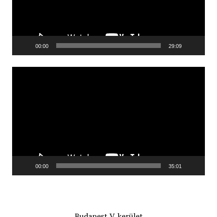
00:00
29:09
Videólejátszó
00:00
35:01
Budapest V. kerület