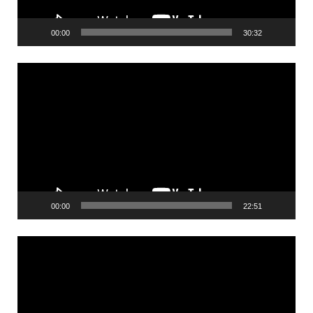
00:00
30:32
Videólejátszó
00:00
22:51
Videólejátszó