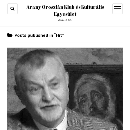
Arany Oroszlán Klub és Kulturális
open
menu
Egyesület
2026.08.06.
Posts published in “Hit”