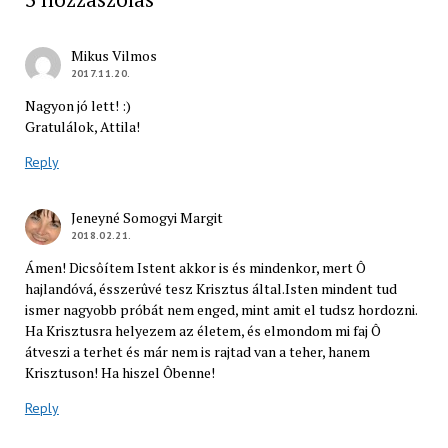
Mikus Vilmos
2017.11.20.
Nagyon jó lett! :)
Gratulálok, Attila!
Reply
Jeneyné Somogyi Margit
2018.02.21.
Ámen! Dicsôítem Istent akkor is és mindenkor, mert Ô
hajlandóvá, ésszerûvé tesz Krisztus által.Isten mindent tud
ismer nagyobb próbát nem enged, mint amit el tudsz hordozni.
Ha Krisztusra helyezem az életem, és elmondom mi faj Ô
átveszi a terhet és már nem is rajtad van a teher, hanem
Krisztuson! Ha hiszel Ôbenne!
Reply