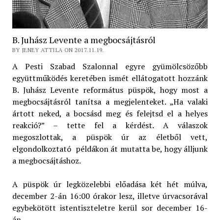
B. Juhász Levente a megbocsájtásról
BY JENEY ATTILA ON 2017.11.19.
A Pesti Szabad Szalonnal egyre gyümölcsözőbb
együttműködés keretében ismét ellátogatott hozzánk
B. Juhász Levente református püspök, hogy most a
megbocsájtásról tanítsa a megjelenteket. „Ha valaki
ártott neked, a bocsásd meg és felejtsd el a helyes
reakció?” – tette fel a kérdést. A válaszok
megoszlottak, a püspök úr az életből vett,
elgondolkoztató példákon át mutatta be, hogy álljunk
a megbocsájtáshoz.
A püspök úr legközelebbi előadása két hét múlva,
december 2-án 16:00 órakor lesz, illetve úrvacsorával
egybekötött istentiszteletre kerül sor december 16-
án.