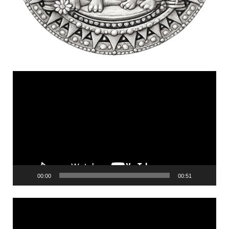
Videólejátszó
00:00
00:51
Videólejátszó