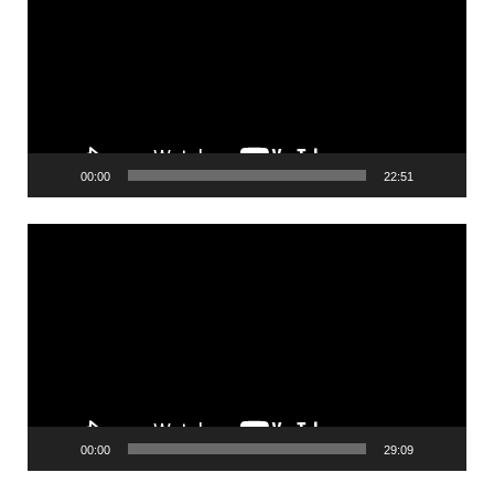
00:00
22:51
Videólejátszó
00:00
29:09