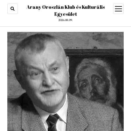
Arany Oroszlán Klub és Kulturális
open
menu
Egyesület
2026.08.09.