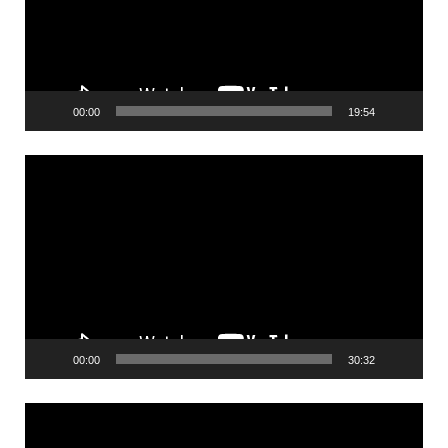
00:00
19:54
Videólejátszó
00:00
30:32
Videólejátszó