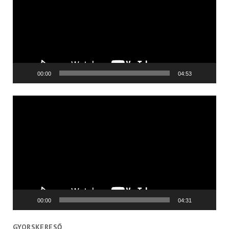
00:00
04:53
Videólejátszó
00:00
04:31
GYORSKERESŐ