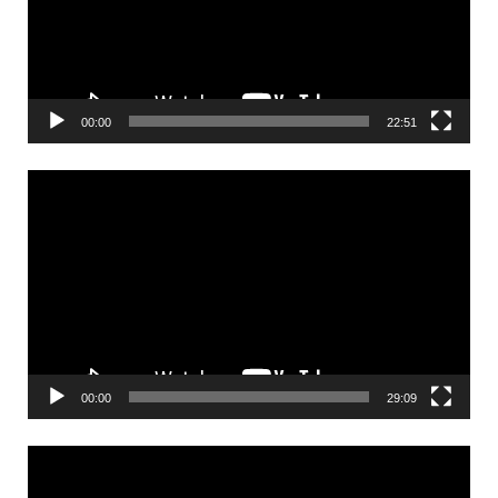
00:00
22:51
Videólejátszó
00:00
29:09
Videólejátszó