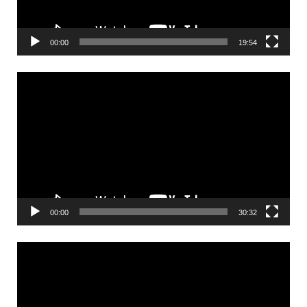
00:00
19:54
Videólejátszó
00:00
30:32
Videólejátszó