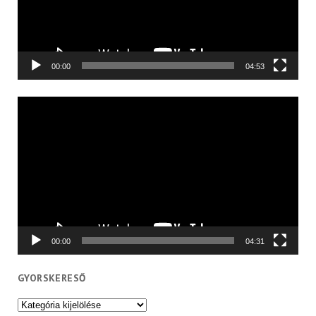
00:00
04:53
Videólejátszó
00:00
04:31
GYORSKERESŐ
Gyorskereső