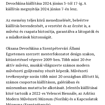
Devochkina kiállítása 2024. június 3-tól 17-ig. A
kiállítás megnyitója 2024. június 7-én lesz.
Az esemény teljes körű menedzselését, beleértve
kiállítás berendezését, a vezetést és az őrzést is, a
művész és csapata biztosítja, garantálva a látogatók és
a műalkotások biztonságát.
Oksana Devochkina a Szentpétervári Állami
Egyetemen szerzett mesterfokozatot design szakon,
kitüntetéssel végezve 2009-ben. Több mint 20 éve
aktív művész, munkái világszerte számos modern
művészeti gyűjtemény részét képezik. Művészeti
tevékenysége során több mint 20 országban állított ki,
számos csoportos kiállításon, galériában és
múzeumban mutatta be alkotásait. Jelentős kiállításai
közé tartozik a 2022-es Velencei Biennále, az Arktisz
Modern Művészeti Múzeum (Norilsk) és a Kapcsolatok
Múzeuma (Szentpétervár).