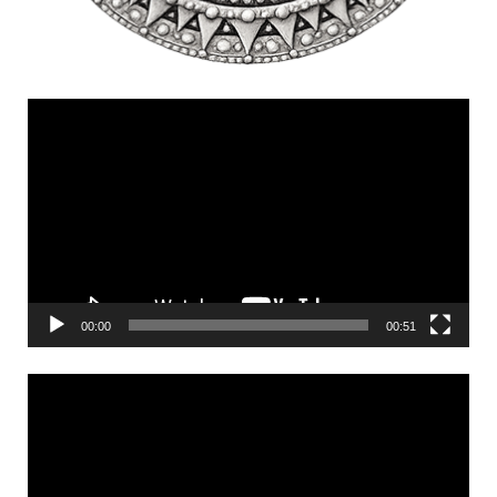
Videólejátszó
00:00
00:51
Videólejátszó