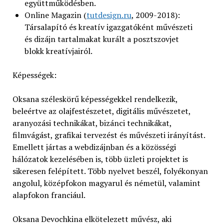
együttműködésben.
Online Magazin (
tutdesign.ru
, 2009-2018):
Társalapító és kreatív igazgatóként művészeti
és dizájn tartalmakat kurált a posztszovjet
blokk kreatívjairól.
Képességek:
Oksana széleskörű képességekkel rendelkezik,
beleértve az olajfestészetet, digitális művészetet,
aranyozási technikákat, bizánci technikákat,
filmvágást, grafikai tervezést és művészeti irányítást.
Emellett jártas a webdizájnban és a közösségi
hálózatok kezelésében is, több üzleti projektet is
sikeresen felépített. Több nyelvet beszél, folyékonyan
angolul, középfokon magyarul és németül, valamint
alapfokon franciául.
Oksana Devochkina elkötelezett művész, aki