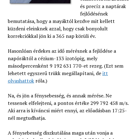
és precíz a naptárak
fejlődésének
bemutatása, hogy a mayáktól kezdve mit kellett
küzdeni eleinknek azzal, hogy csak bonyolult
korrekciókkal jön ki a 365 nap körüli év.
Hasonlóan érdekes az idő mérésnek a fejlődése a
napóráktól a cézium-133 izotópig, mely
másodpercenként 9 192 631 770-et rezeg. (Ezt sem
lehetett egyszerű trükk megállapítani, de
itt
olvashattok
róla.)
Na, és jön a fénysebesség, és annak mérése. Ne
tessenek elfelejteni, a pontos értéke 299 792 458 m/s.
Aki arra is kíváncsi miért ennyi, az előadásban 17:25-
nél megtudhatja.
A fénysebesség diszkutálása maga után vonja a