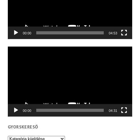
00:00
04:53
Videólejátszó
00:00
04:31
GYORSKERESŐ
Gyorskereső