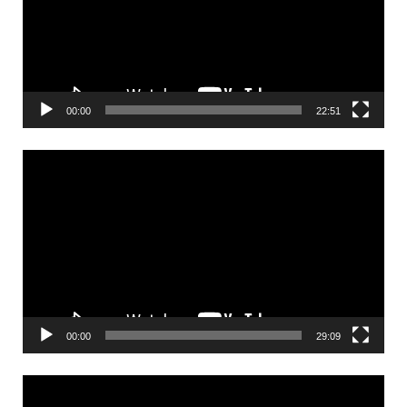
00:00
22:51
Videólejátszó
00:00
29:09
Videólejátszó