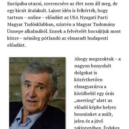
Európába utazni, szerencsére az élet nem áll meg, de
egy kicsit átalakult. Lajost idén is felkérték, hogy
tartson – online – előadást az USA Nyugati Parti
Magyar Tudósklubban, szintén a Magyar Tudomány
Ünnepe alkalmából. Ennek a felvételét bocsájtjuk most
közre – némileg pótlandó az elmaradt budapesti
előadást.
Ahogy megszoktuk – a
nagyon bonyolult
dolgokat is
közérthetően
elmagyarázva a
körülbelül egy órás
„meeting” alatt az
előadó képbe helyez
bennünket a múlt,
jelen és a jövő
tekintetében. Érdekes