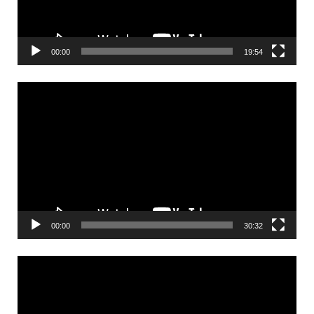
00:00
19:54
Videólejátszó
00:00
30:32
Videólejátszó