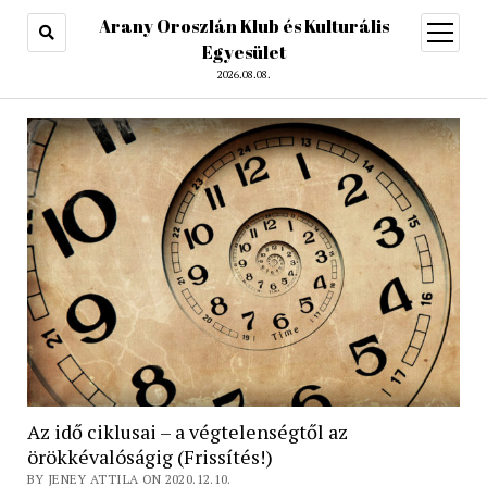
Arany Oroszlán Klub és Kulturális
open
menu
Egyesület
2026.08.08.
Az idő ciklusai – a végtelenségtől az
örökkévalóságig (Frissítés!)
BY JENEY ATTILA ON 2020.12.10.