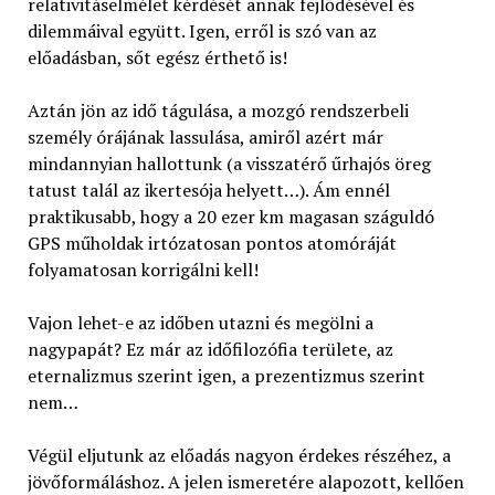
relativitáselmélet kérdését annak fejlődésével és
dilemmáival együtt. Igen, erről is szó van az
előadásban, sőt egész érthető is!
Aztán jön az idő tágulása, a mozgó rendszerbeli
személy órájának lassulása, amiről azért már
mindannyian hallottunk (a visszatérő űrhajós öreg
tatust talál az ikertesója helyett…). Ám ennél
praktikusabb, hogy a 20 ezer km magasan száguldó
GPS műholdak irtózatosan pontos atomóráját
folyamatosan korrigálni kell!
Vajon lehet-e az időben utazni és megölni a
nagypapát? Ez már az időfilozófia területe, az
eternalizmus szerint igen, a prezentizmus szerint
nem…
Végül eljutunk az előadás nagyon érdekes részéhez, a
jövőformáláshoz. A jelen ismeretére alapozott, kellően