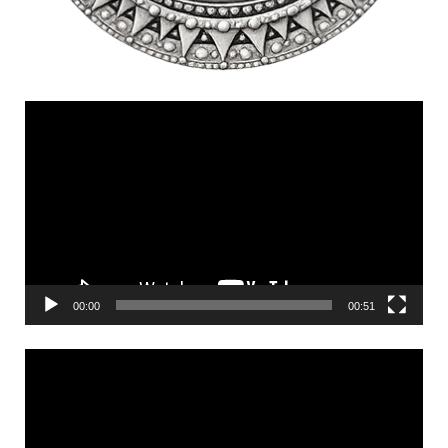
Videólejátszó
00:00
00:51
Videólejátszó