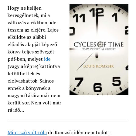
Hogy ne kelljen
keresgélnetek, mi a
változás a cikkben, ide
teszem az elejére. Lajos
elküldte az alábbi
előadás alapját képező
könyv teljes szövegét
pdf-ben, melyet
ide
(vagy a képre) kattintva
letölthettek és
elolvashattok. Sajnos
ennek a könyvnek a
magyarítására már nem
került sor. Nem volt már
rá idő…
Mint szó volt róla
dr. Komzsik idén nem tudott