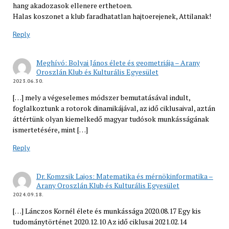
hang akadozasok ellenere erthetoen.
Halas koszonet a klub faradhatatlan hajtoerejenek, Attilanak!
Reply
Meghívó: Bolyai János élete és geometriája – Arany
Oroszlán Klub és Kulturális Egyesület
2023.06.30.
[…] mely a végeselemes módszer bemutatásával indult,
foglalkoztunk a rotorok dinamikájával, az idő ciklusaival, aztán
áttértünk olyan kiemelkedő magyar tudósok munkásságának
ismertetésére, mint […]
Reply
Dr. Komzsik Lajos: Matematika és mérnökinformatika –
Arany Oroszlán Klub és Kulturális Egyesület
2024.09.18.
[…] Lánczos Kornél élete és munkássága 2020.08.17 Egy kis
tudománytörténet 2020.12.10 Az idő ciklusai 2021.02.14